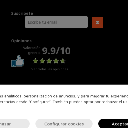
Suscríbete
Opiniones
9.9/10
Valoración
general
Ver todas las opiniones
nes analíticos, personalización de anuncios, y para mejorar tu experie
ferencias desde “Configurar”. También puedes optar por rechazar el u
hazar
Configurar cookies
Acepta