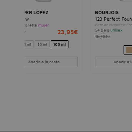
BOURJOIS
LATT
123 Perfect Foundation 30ml
Ana 
Base de Maquillaje Correctora
Eau d
54 Beig
unisex
23,95€
40,0
16,00€
10,95€
 ml
Añadir a la cesta