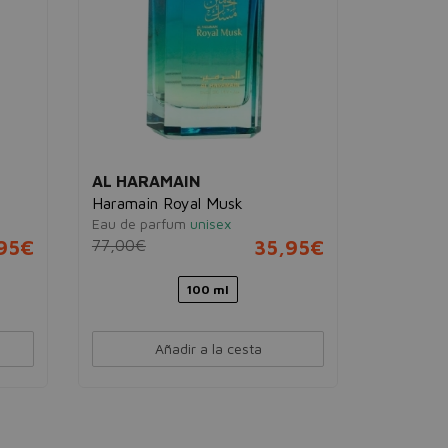
AL HARAMAIN
AL HAR
Haramain Royal Musk
Mystiqu
Eau de parfum
unisex
Eau de pa
95€
77,00€
35,95€
21,00€
100 ml
Añadir a la cesta