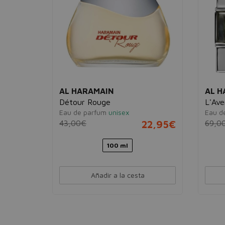
AL HARAMAIN
AL H
Détour Rouge
L'Ave
Eau de parfum
unisex
Eau d
32,95€
43,00€
22,95€
69,0
100 ml
Añadir a la cesta