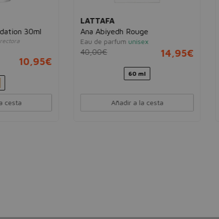
AFA
ARMAF
Abiyedh Rouge
Private Key To My Love A
e parfum
unisex
Extrait de Parfum
0€
14,95€
unisex
103,82€
49,
60 ml
100 ml
Añadir a la cesta
Añadir a la cesta