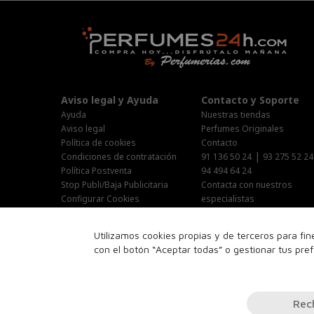
Aviso legal y Ayuda
Contacto y Soporte
Ayuda
Nuestras tiendas
Aviso legal
Perfumes Originales
Política de cookies
Contacto
|
Condiciones de contratación
91 136 50 24
93 275 52 24
Política Postventa
94 494 64 24
Stop Publi/Baja Publicitaria
Contacta con nuestros
Configurar Cookies
especialistas
Área Privada
Horario Atención al cliente :
Utilizamos cookies propias y de terceros para fi
Lunes-Jueves : 9:00h-19:00h
con el botón “Aceptar todas” o gestionar tus pre
Viernes : 9:00h-14:00h
Sabado : 10:00h-15:00h
16:00h-18:00h
Rec