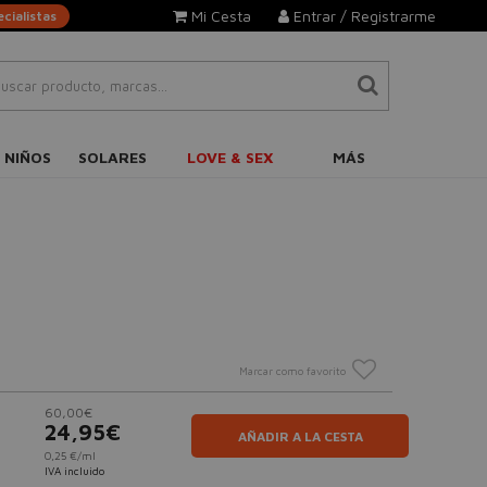
Mi Cesta
Entrar / Registrarme
cialistas
 NIÑOS
SOLARES
LOVE & SEX
MÁS
Marcar como favorito
60,00€
24,95€
AÑADIR A LA CESTA
0,25 €/ml
IVA incluido