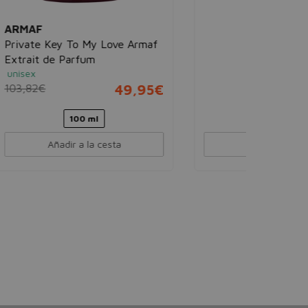
LATTAFA
rmaf
Lail Maleki
Eau de parfum
unisex
30,00€
15,95€
95€
100 ml
Añadir a la cesta