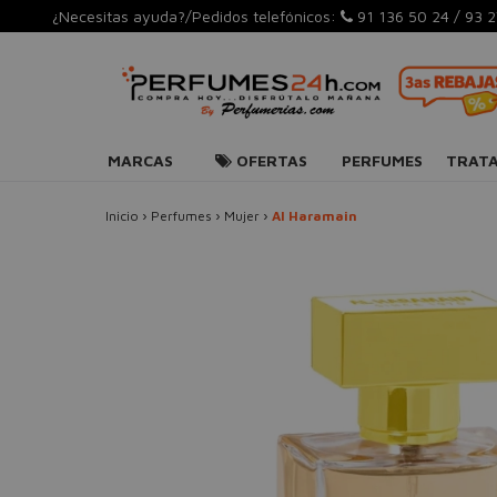
¿Necesitas ayuda?/Pedidos telefónicos:
91 136 50 24
/
93 2
MARCAS
OFERTAS
PERFUMES
TRAT
Inicio
›
Perfumes
›
Mujer
›
Al Haramain