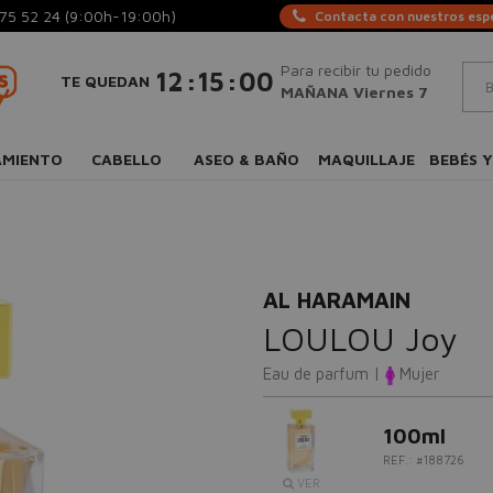
75 52 24
(9:00h-19:00h)
Contacta con nuestros espe
Para recibir tu pedido
:
:
12
15
00
TE QUEDAN
MAÑANA Viernes 7
AMIENTO
CABELLO
ASEO & BAÑO
MAQUILLAJE
BEBÉS Y
AL HARAMAIN
LOULOU Joy
Eau de parfum |
Mujer
100ml
REF.: #188726
VER