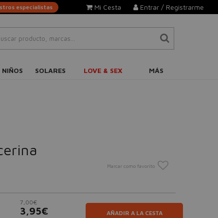
Mi Cesta
Entrar / Registrarme
tros especialistas
 NIÑOS
SOLARES
LOVE & SEX
MÁS
cerina
Marcar como favorito
7,00€
3,95€
AÑADIR A LA CESTA