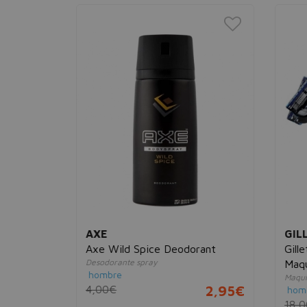
AXE
GILL
pray
Axe Wild Spice Deodorant
Gille
Desodorante spray
Maqui
hombre
Maquini
2,95€
4,00€
2,95€
homb
18,0