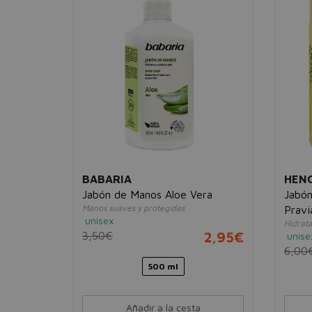
BABARIA
HENO
Soap
Jabón de Manos Aloe Vera
Jabón
Manos suaves y protegidas
Pravi
unisex
7,95€
Hidrata
3,50€
2,95€
unise
6,00
500 ml
Añadir a la cesta