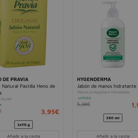
 DE PRAVIA
HYGENDERMA
 Natural Pastilla Heno de
Jabón de manos hidratante
Manos protegidas e hidratadas
a
unisex
 la piel
5,38€
1
x
€
3,95€
390 ml
2x115 g
Añadir a la cesta
Añadir a la cesta