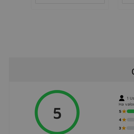
1
Us
Ha valo
5
★
5
★
4
★
3