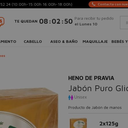
 52 24
(10:00h-15:00h 16:00h-18:00h)
Contacta con nues
Para recibir tu pedido
:
:
08
02
49
TE QUEDAN
el Lunes 10
AMIENTO
CABELLO
ASEO & BAÑO
MAQUILLAJE
BEBÉS Y
nos
HENO DE PRAVIA
Jabón Puro Gli
Unisex
Producto de Jabón de manos
2x125g