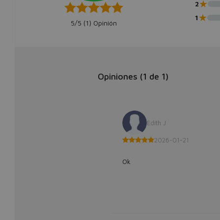
★
2
★
1
5/5 (
1
) Opinión
Opiniones (
1
de
1
)
Edith J
2026-01-21
Ok