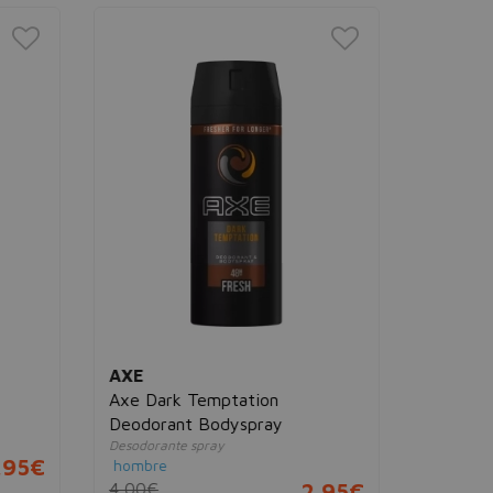
AXE
Axe Anar
Desodorant
hombre
4,00€
AXE
Axe Dark Temptation
Deodorant Bodyspray
Desodorante spray
95€
hombre
4,00€
2,95€