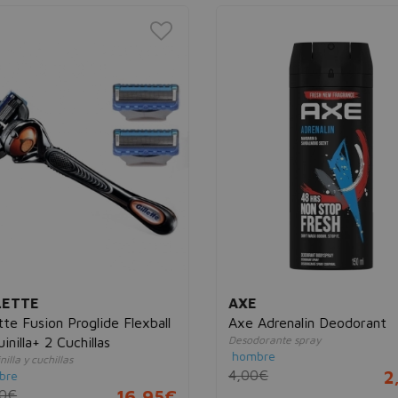
ETTE
AXE
tte Fusion Proglide Flexball
Axe Adrenalin Deodorant
Desodorante spray
nilla+ 2 Cuchillas
hombre
lla y cuchillas
4,00€
2,
re
0€
16,95€