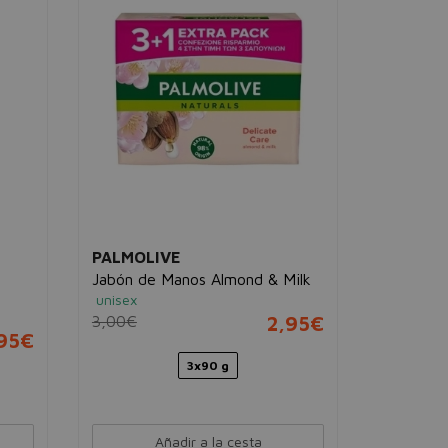
Jabón Lí
Naturals
Jabón líqui
unisex
6,00€
PALMOLIVE
Jabón de Manos Almond & Milk
unisex
3,00€
2,95€
,95€
3x90 g
Añadir a la cesta