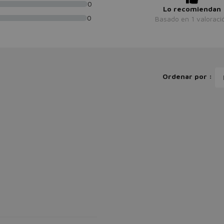
0
Lo recomiendan
0
Basado en
1
valoraci
Ordenar por :