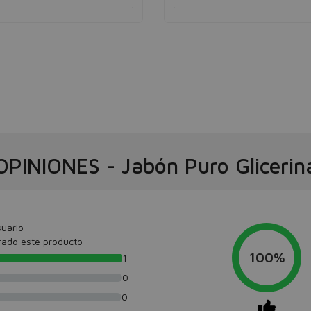
OPINIONES
-
Jabón Puro Glicerin
uario
rado este producto
100%
1
0
0