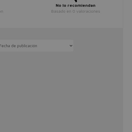
No lo recomiendan
ón
Basado en
0
valoraciones