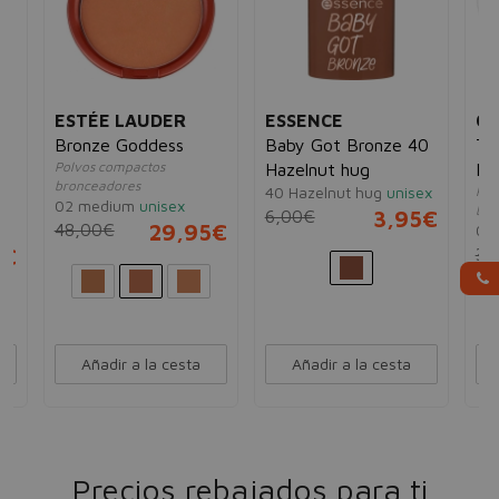
ESTÉE LAUDER
ESSENCE
CL
Bronze Goddess
Baby Got Bronze 40
Tr
Polvos compactos
Hazelnut hug
Po
bronceadores
40 Hazelnut hug
unisex
Pol
02 medium
unisex
bro
6,00€
3,95€
48,00€
29,95€
03
5€
37
Añadir a la cesta
Añadir a la cesta
Precios rebajados para ti