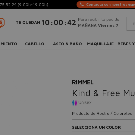
75 52 24
(9:00h-19:00h)
Contacta con nuestros espe
Para recibir tu pedido
:
:
10
00
41
TE QUEDAN
MAÑANA Viernes 7
AMIENTO
CABELLO
ASEO & BAÑO
MAQUILLAJE
BEBÉS Y
RIMMEL
Kind & Free Mul
Unisex
Producto de Rostro / Coloretes
SELECCIONA UN COLOR