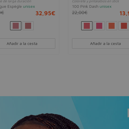
e de larga duración
Colorete y pintalabios en stick
igue Espègle
unisex
100 Pink Dash
unisex
0€
32,95€
22,00€
13
Añadir a la cesta
Añadir a la cesta