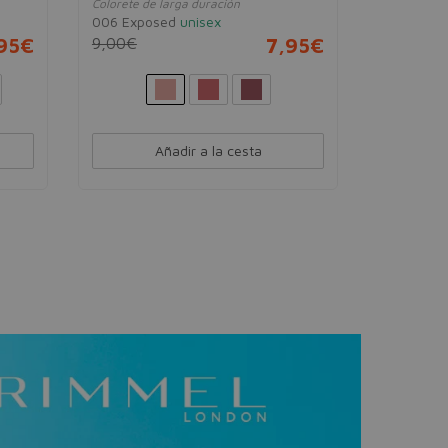
Colorete de larga duración
Máscara de 
006 Exposed
unisex
001 Black
,95€
9,00€
7,95€
15,95€
Añadir a la cesta