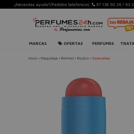
¿Necesitas ayuda?/Pedidos telefónicos:
91 136 50 24
/
93 2
MARCAS
OFERTAS
PERFUMES
TRAT
Inicio
›
Maquillaje
›
Rimmel
›
Rostro
›
Coloretes