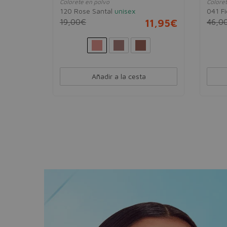
Colorete en polvo
Coloret
120 Rose Santal
unisex
041 F
5,95€
19,00€
11,95€
46,0
Añadir a la cesta