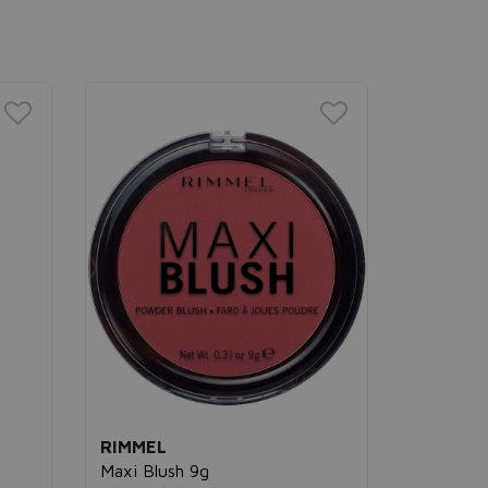
RIMMEL
RIMMEL
Maxi Blush 9g
Kind & F