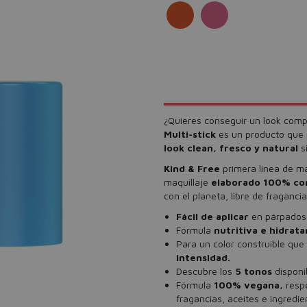
¿Quieres conseguir un look comp
Multi-stick
es un producto que
look clean, fresco
y
natural
s
Kind & Free
primera línea de ma
maquillaje
elaborado 100% con
con el planeta, libre de fraganci
Fácil de aplicar
en párpados, 
Fórmula
nutritiva e
hidrata
Para un color construible que
intensidad.
Descubre los
5 tonos
disponi
Fórmula
100% vegana,
respe
fragancias, aceites e ingredie