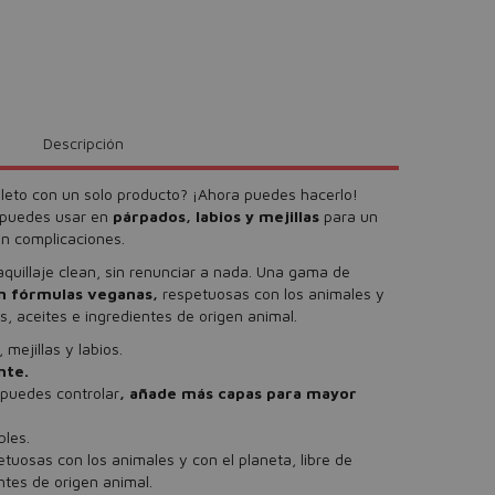
Descripción
leto con un solo producto? ¡Ahora puedes hacerlo!
 puedes usar en
párpados, labios y mejillas
para un
in complicaciones.
quillaje clean, sin renunciar a nada. Una gama de
 fórmulas veganas,
respetuosas con los animales y
as, aceites e ingredientes de origen animal.
mejillas y labios.
nte.
 puedes controlar
, añade más capas para mayor
bles.
tuosas con los animales y con el planeta, libre de
ntes de origen animal.