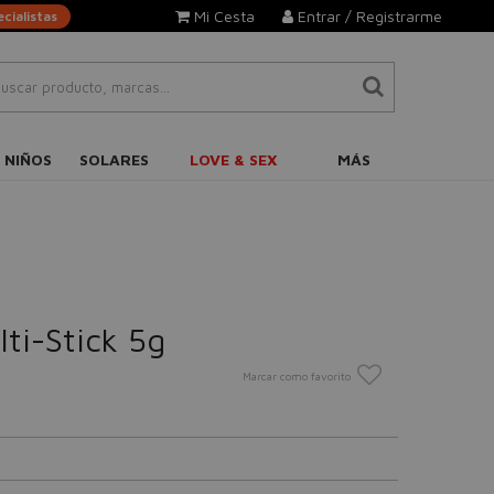
Mi Cesta
Entrar / Registrarme
cialistas
 NIÑOS
SOLARES
LOVE & SEX
MÁS
ti-Stick 5g
Marcar como favorito