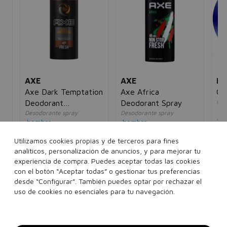
AXE
AXE
NI
Axe Dark Temptation
Axe Africa
Cr
Cre
Deodorant
Deodorant Spray
un
Desodorante spray
Desodorante spray
Bodyspray
13
hombre
hombre
5€
4,00€
2,95€
4,00€
2,95€
Utilizamos cookies propias y de terceros para fines
30
analíticos, personalización de anuncios, y para mejorar tu
35 ml
150 ml
150 ml
experiencia de compra. Puedes aceptar todas las cookies
con el botón “Aceptar todas” o gestionar tus preferencias
Ver 2 sets
desde “Configurar”. También puedes optar por rechazar el
uso de cookies no esenciales para tu navegación.
Añadir a la cesta
Añadir a la cesta