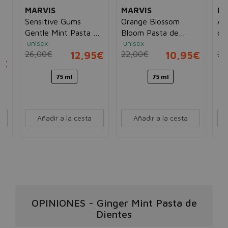
MARVIS
MARVIS
MA
e
Sensitive Gums
Orange Blossom
Aq
co
Gentle Mint Pasta de
Bloom Pasta de
de
unisex
unisex
un
Dientes
Dientes
26,00€
12,95€
22,00€
10,95€
20
5€
75 ml
75 ml
Añadir a la cesta
Añadir a la cesta
OPINIONES
-
Ginger Mint Pasta de
Dientes