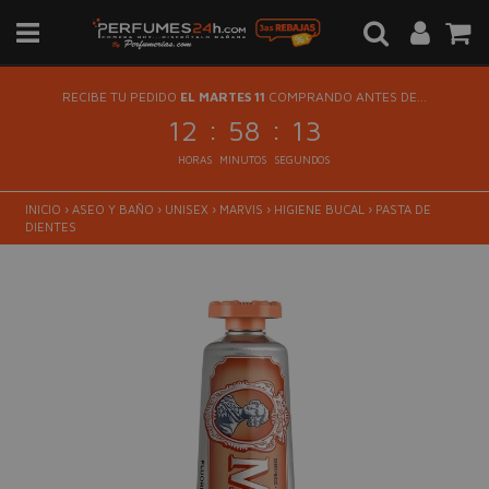
RECIBE TU PEDIDO
EL MARTES 11
COMPRANDO ANTES DE...
:
:
12
58
13
HORAS
MINUTOS
SEGUNDOS
INICIO
›
ASEO Y BAÑO
›
UNISEX
›
MARVIS
›
HIGIENE BUCAL
›
PASTA DE
DIENTES