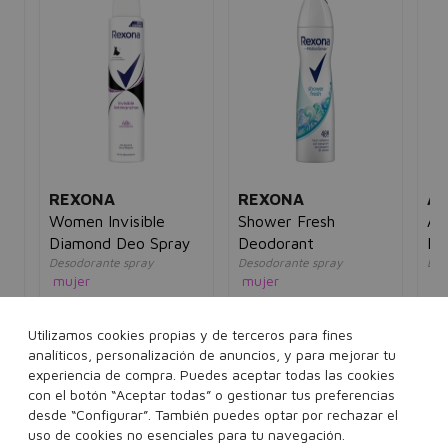
REXONA
REXONA
AX
n
Women Invisible
Shower Fresh
Ax
Diamond Deo Spray
Deodorant
De
Desodorante spray
Desodorante spray
Des
mujer
mujer
ho
5€
4,00€
2,95€
8,00€
3,95€
4,
Utilizamos cookies propias y de terceros para fines
200 ml
200 ml
analíticos, personalización de anuncios, y para mejorar tu
experiencia de compra. Puedes aceptar todas las cookies
con el botón “Aceptar todas” o gestionar tus preferencias
desde “Configurar”. También puedes optar por rechazar el
Añadir a la cesta
Añadir a la cesta
uso de cookies no esenciales para tu navegación.