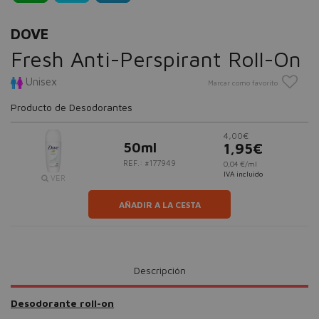
DOVE
Fresh Anti-Perspirant Roll-On
Unisex
Marcar como favorito
Producto de Desodorantes
4,00€
50ml
1,95€
REF.: #177949
0,04 €/ml
IVA incluido
VER
AÑADIR A LA CESTA
Descripción
Desodorante roll-on