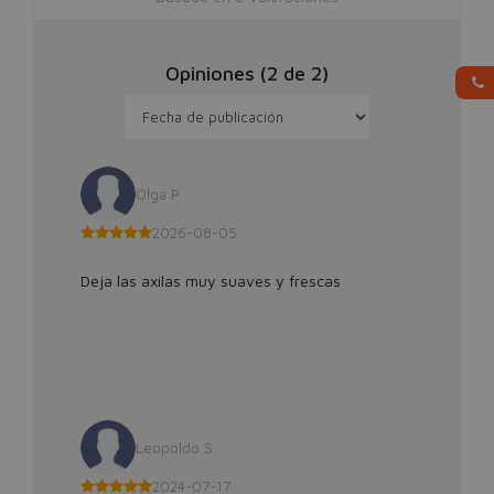
Opiniones (
2
de
2
)
Olga P
2026-08-05
Deja las axilas muy suaves y frescas
Leopoldo S
2024-07-17