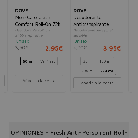
DOVE
DOVE
D
Men+Care Clean
Desodorante
De
Comfort Roll-On 72h
Antitranspirante
Ad
Desodorante roll-on
Desodorante spray piel
Des
Spray Original
Inv
antitranspirante
sensible
un
unisex
unisex
5€
5,
3,50€
2,95€
4,70€
3,95€
50 ml
Ver 1 set
35 ml
150 ml
200 ml
250 ml
Añadir a la cesta
Añadir a la cesta
OPINIONES
-
Fresh Anti-Perspirant Roll-