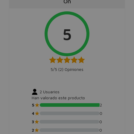
On
5
5/5 (
2
) Opiniones
2
Usuarios
Han valorado este producto
★
5
2
★
4
0
★
3
0
★
2
0