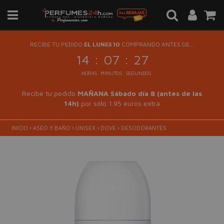
RECIBE TU PEDIDO
EL LUNES 10
COMPRANDO ANTES DE...
:
:
14
07
27
HORAS
MINUTOS
SEGUNDOS
Recibe tu pedido
MAÑANA Sábado día 8 (antes de las
14h)
por sólo 1.95 euros extra
INICIO
›
ASEO Y BAÑO
›
UNISEX
›
DOVE
›
DESODORANTES