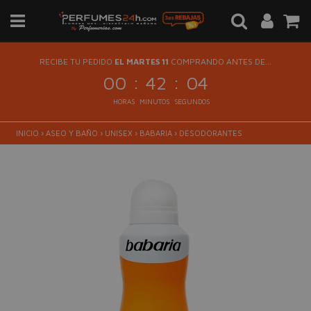
RECIBE TU PEDIDO
EL MARTES 11
COMPRANDO ANTES DE...
:
:
00
42
04
HORAS
MINUTOS
SEGUNDOS
INICIO
›
ASEO Y BAÑO
›
UNISEX
›
BABARIA
›
DESODORANTES