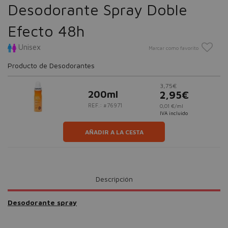
Desodorante Spray Doble
Efecto 48h
Unisex
Marcar como favorito
Producto de Desodorantes
3,75€
200ml
2,95€
REF.: #76971
0,01 €/ml
IVA incluido
AÑADIR A LA CESTA
Descripción
Desodorante spray