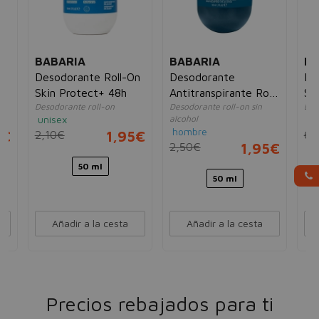
BABARIA
BABARIA
BA
n
Desodorante Roll-On
Desodorante
De
Skin Protect+ 48h
Antitranspirante Roll-
Sp
Desodorante roll-on
Desodorante roll-on sin
Des
On
unisex
alcohol
ho
hombre
5€
2,10€
1,95€
6,
2,50€
1,95€
50 ml
50 ml
Añadir a la cesta
Añadir a la cesta
Precios rebajados para ti