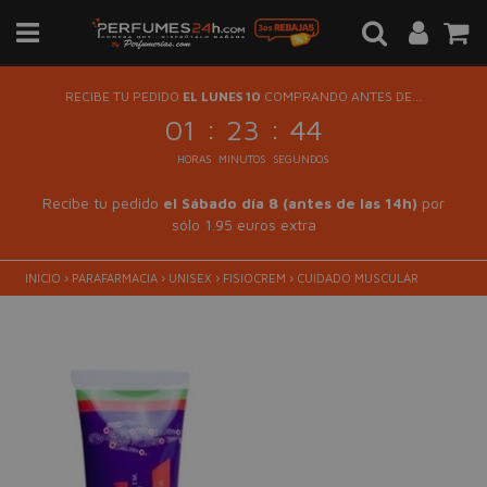
RECIBE TU PEDIDO
EL LUNES 10
COMPRANDO ANTES DE...
:
:
01
23
44
HORAS
MINUTOS
SEGUNDOS
Recibe tu pedido
el Sábado día 8 (antes de las 14h)
por
sólo 1.95 euros extra
INICIO
›
PARAFARMACIA
›
UNISEX
›
FISIOCREM
›
CUIDADO MUSCULAR