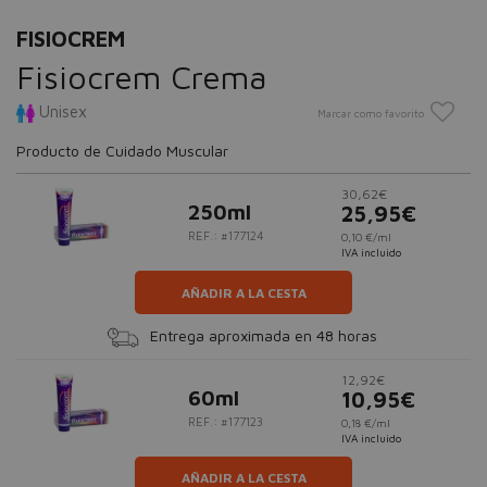
FISIOCREM
Fisiocrem Crema
Unisex
Marcar como favorito
Producto de Cuidado Muscular
30,62€
250ml
25,95€
REF.: #177124
0,10 €/ml
IVA incluido
AÑADIR A LA CESTA
Entrega aproximada en 48 horas
12,92€
60ml
10,95€
REF.: #177123
0,18 €/ml
IVA incluido
AÑADIR A LA CESTA