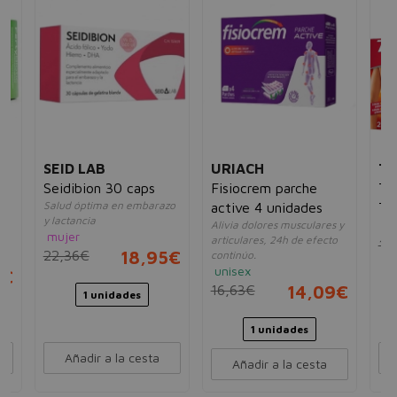
SEID LAB
URIACH
T
Seidibion 30 caps
Fisiocrem parche
Th
Salud óptima en embarazo
active 4 unidades
Té
y lactancia
Alivia dolores musculares y
un
Te
mujer
n.
articulares, 24h de efecto
18
Lu
22,36€
18,95€
continúo.
unisex
5€
16,63€
14,09€
1 unidades
1 unidades
Añadir a la cesta
Añadir a la cesta