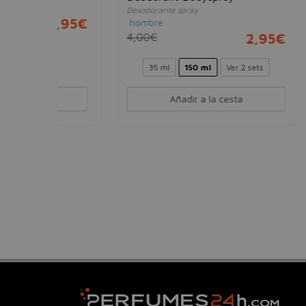
11,39
Desodorante spray
2,95€
hombre
4,00€
2,95€
35 ml
150 ml
Ver 2 sets
Añadir a la cesta