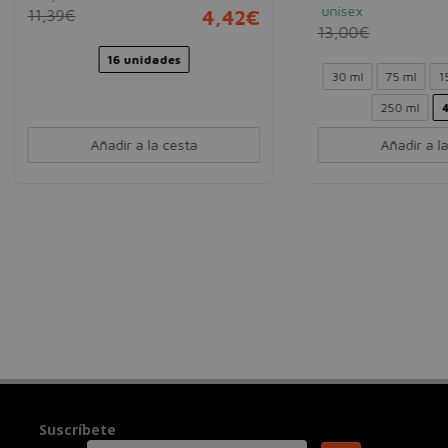
unisex
€
4,42€
13,00€
5,
16 unidades
30 ml
75 ml
150 ml
15
250 ml
400 ml
Añadir a la cesta
Añadir a la cesta
Suscríbete