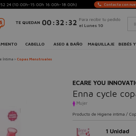
 52 24
(10:00h-15:00h 16:00h-18:00h)
Contacta con nues
Para recibir tu pedido
:
:
00
32
32
TE QUEDAN
el Lunes 10
AMIENTO
CABELLO
ASEO & BAÑO
MAQUILLAJE
BEBÉS Y
e Íntima
›
Copas Menstruales
ECARE YOU INNOVAT
Enna cycle cop
Mujer
Producto de Higiene íntima / Co
1 Unidad