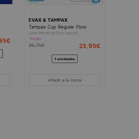
EVAX & TAMPAX
CAREFR
Tampax Cup Regular Flow
Cotton S
Copa Menstrual Flujo regular
Protegeslips
mujer
mujer
95€
26,75€
23,95€
3,96€
1 unidades
44 un
Añadir a la cesta