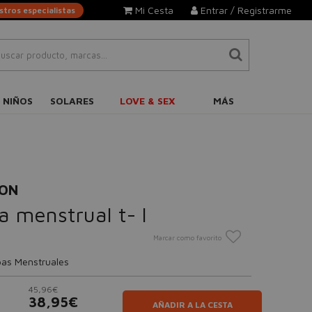
Mi Cesta
Entrar / Registrarme
tros especialistas
 NIÑOS
SOLARES
LOVE & SEX
MÁS
ION
a menstrual t- l
Marcar como favorito
pas Menstruales
45,96€
38,95€
AÑADIR A LA CESTA