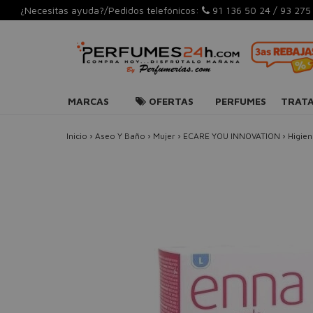
¿Necesitas ayuda?/Pedidos telefónicos:
91 136 50 24
/
93 275
MARCAS
OFERTAS
PERFUMES
TRAT
Inicio
›
Aseo Y Baño
›
Mujer
›
ECARE YOU INNOVATION
›
Higien