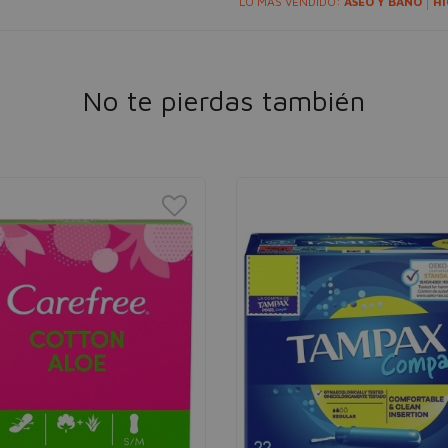
LO MÁS VENDIDO:
ASEO Y BAÑO
HI
No te pierdas también