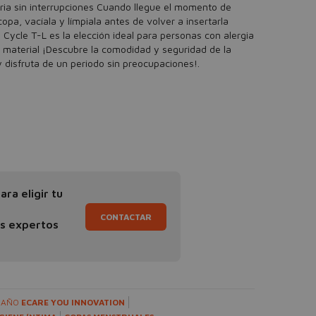
iaria sin interrupciones Cuando llegue el momento de
opa, vacíala y límpiala antes de volver a insertarla
Cycle T-L es la elección ideal para personas con alergia
e material ¡Descubre la comodidad y seguridad de la
 disfruta de un periodo sin preocupaciones!.
ra eligir tu
CONTACTAR
os expertos
 BAÑO
ECARE YOU INNOVATION