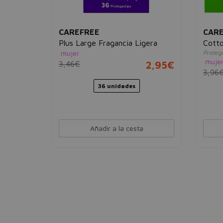
CAREFREE
CAR
Super
Plus Large Fragancia Ligera
Cotto
mujer
Protege
muje
4,95€
3,46€
2,95€
3,96
dades
36 unidades
Añadir a la cesta