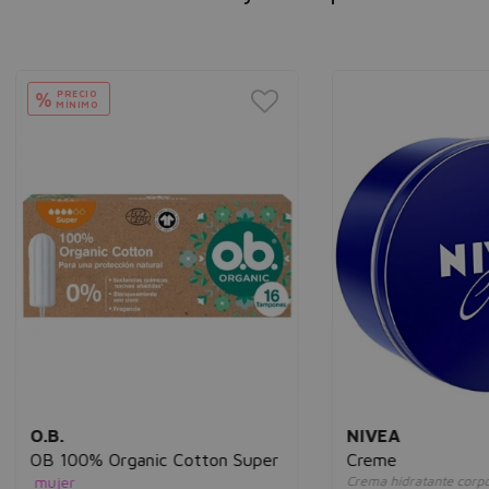
ECIO
NIMO
NIVEA
00% Organic Cotton Super
Creme
r
Crema hidratante corporal