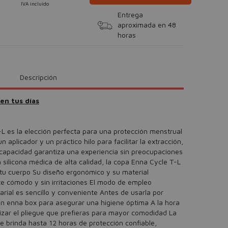
IVA incluido
Entrega
aproximada en 48
horas
Descripción
en tus días
L es la elección perfecta para una protección menstrual
plicador y un práctico hilo para facilitar la extracción,
capacidad garantiza una experiencia sin preocupaciones
 silicona médica de alta calidad, la copa Enna Cycle T-L
 tu cuerpo Su diseño ergonómico y su material
te cómodo y sin irritaciones El modo de empleo
ial es sencillo y conveniente Antes de usarla por
con enna box para asegurar una higiene óptima A la hora
ilizar el pliegue que prefieras para mayor comodidad La
e brinda hasta 12 horas de protección confiable,