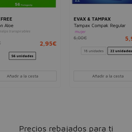
EFREE
EVAX & TAMPAX
n Aloe
Tampax Compak Regular
slips transpirables
mujer
r
6,00€
5,
€
2,95€
18 unidades
22 unidades
56 unidades
Añadir a la cesta
Añadir a la cesta
Precios rebajados para ti