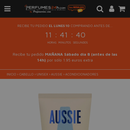
RECIBE TU PEDIDO
EL LUNES 10
COMPRANDO ANTES DE...
:
:
11
41
40
HORAS
MINUTOS
SEGUNDOS
Recibe tu pedido
MAÑANA Sábado día 8 (antes de las
14h)
por sólo 1.95 euros extra
INICIO
›
CABELLO
›
UNISEX
›
AUSSIE
›
ACONDICIONADORES