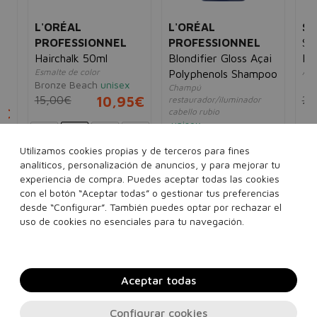
L'ORÉAL
L'ORÉAL
SA
PROFESSIONNEL
PROFESSIONNEL
Sal
or
Hairchalk 50ml
Blondifier Gloss Açai
Le
Esmalte de color
Aco
Polyphenols Shampoo
Bronze Beach
unisex
un
Champú
15,00€
10,95€
24
restaurador/iluminador
5€
cabello rubio
unisex
58,00€
29,95€
Utilizamos cookies propias y de terceros para fines
analíticos, personalización de anuncios, y para mejorar tu
300 ml
500 ml
experiencia de compra. Puedes aceptar todas las cookies
con el botón “Aceptar todas” o gestionar tus preferencias
1500 ml
desde “Configurar”. También puedes optar por rechazar el
Añadir a la cesta
Añadir a la cesta
uso de cookies no esenciales para tu navegación.
Aceptar todas
Configurar cookies