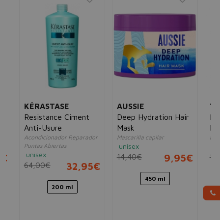
KÉRASTASE
AUSSIE
TI
Resistance Ciment
Deep Hydration Hair
Be
Anti-Usure
Mask
En
lo
Acondicionador Reparador
Mascarilla capilar
Hid
Co
Puntas Abiertas
unisex
un
unisex
5€
14,40€
9,95€
19
64,00€
32,95€
450 ml
200 ml