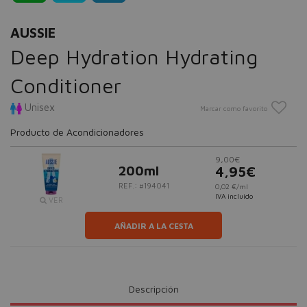
AUSSIE
Deep Hydration Hydrating
Conditioner
Unisex
Marcar como favorito
Producto de Acondicionadores
9,00€
200ml
4,95€
REF.: #194041
0,02 €/ml
IVA incluido
VER
AÑADIR A LA CESTA
Descripción