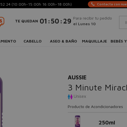
 52 24
(10:00h-15:00h 16:00h-18:00h)
Contacta con nues
Para recibir tu pedido
:
:
01
50
29
TE QUEDAN
el Lunes 10
AMIENTO
CABELLO
ASEO & BAÑO
MAQUILLAJE
BEBÉS Y
AUSSIE
3 Minute Mirac
Unisex
Producto de Acondicionadores
250ml