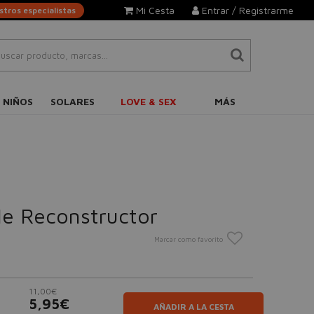
Mi Cesta
Entrar / Registrarme
tros especialistas
 NIÑOS
SOLARES
LOVE & SEX
MÁS
le Reconstructor
Marcar como favorito
11,00€
5,95€
AÑADIR A LA CESTA