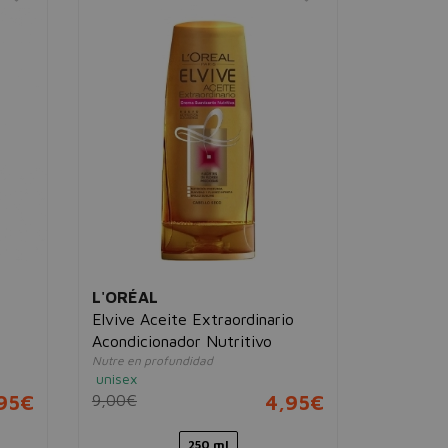
L'ORÉAL
PHILIP B
Elvive Aceite Extraordinario
Philip B 
Acondicionador Nutritivo
Shine Ac
Nutre en profundidad
Acondiciona
unisex
unisex
,95€
9,00€
4,95€
38,00€
250 ml