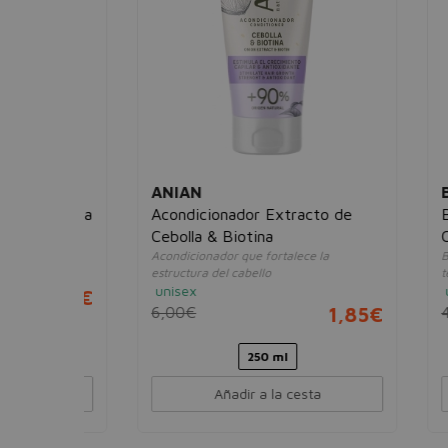
NEL
ANIAN
BAB
 + Omega
Acondicionador Extracto de
Bálsa
Cebolla & Biotina
Capt
dañado
Acondicionador que fortalece la
Bálsam
estructura del cabello
teñido
unisex
unise
26,95€
6,00€
1,85€
4,00
0 ml
250 ml
Añadir a la cesta