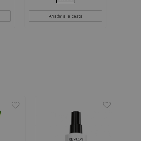
Añadir a la cesta
PRECIO
%
MÍNIMO
INVISI 
Power 3
Coletero inv
Rainbow
u