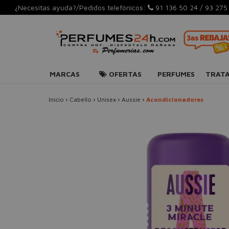
¿Necesitas ayuda?/Pedidos telefónicos:
91 136 50 24
/
93 275
MARCAS
OFERTAS
PERFUMES
TRAT
Inicio
›
Cabello
›
Unisex
›
Aussie
›
Acondicionadores