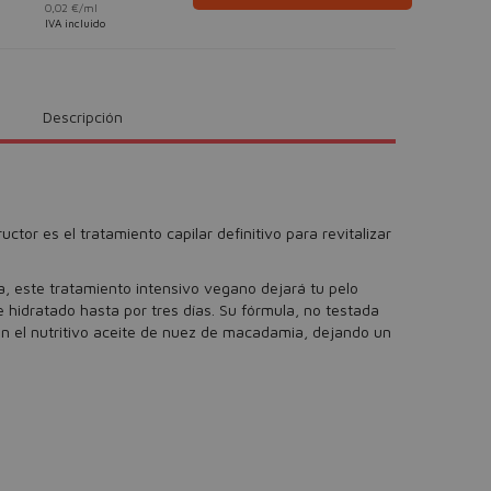
0,02 €/ml
IVA incluido
Descripción
ctor es el tratamiento capilar definitivo para revitalizar
a, este tratamiento intensivo vegano dejará tu pelo
 hidratado hasta por tres días. Su fórmula, no testada
on el nutritivo aceite de nuez de macadamia, dejando un