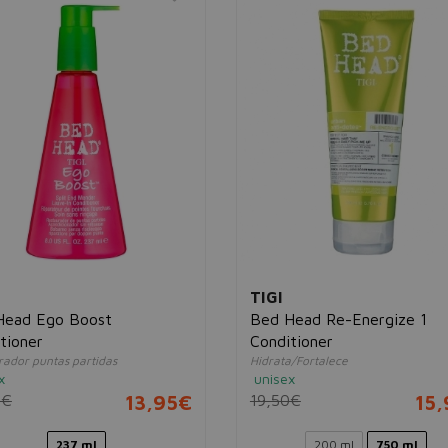
TIGI
Head Ego Boost
Bed Head Re-Energize 1
tioner
Conditioner
rador puntas partidas
Hidrata/Fortalece
x
unisex
0€
13,95€
19,50€
15
237 ml
200 ml
750 ml