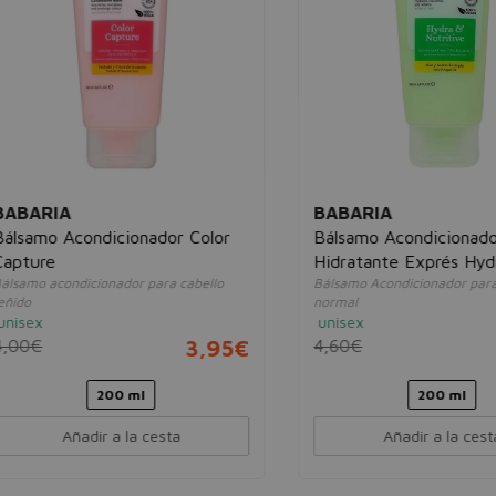
ARIA
BABARIA
mo Acondicionador Color
Bálsamo Acondicionador
ure
Hidratante Exprés Hydra &
o acondicionador para cabello
Bálsamo Acondicionador para cabel
Nutritive
normal
x
unisex
€
3,95€
4,60€
3,
200 ml
200 ml
Añadir a la cesta
Añadir a la cesta