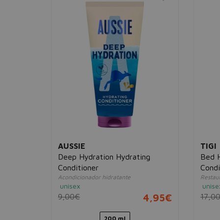
AUSSIE
TIGI
er 2
Deep Hydration Hydrating
Bed 
olor
Conditioner
Condi
Acondicionador hidratante
Restau
10,95€
unisex
unise
9,00€
4,95€
17,0
200 ml