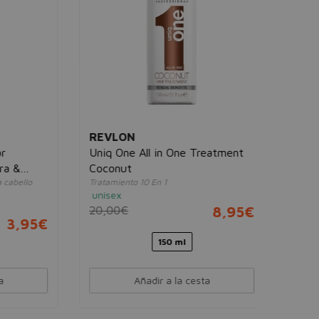
10,00€
REVLON
Uniq One All in One Treatment
Coconut
lo
Tratamiento 10 En 1
unisex
20,00€
8,95€
95€
150 ml
Añadir a la cesta