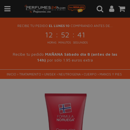
RECIBE TU PEDIDO
EL LUNES 10
COMPRANDO ANTES DE...
:
:
12
52
41
HORAS
MINUTOS
SEGUNDOS
Recibe tu pedido
MAÑANA Sábado día 8 (antes de las
14h)
por sólo 1.95 euros extra
INICIO
›
TRATAMIENTO
›
UNISEX
›
NEUTROGENA
›
CUERPO
›
MANOS Y PIES