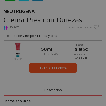
NEUTROGENA
Crema Pies con Durezas
Unisex
Marcar como favorito
Producto de Cuerpo / Manos y pies
11,00€
50ml
6,95€
REF.: #134702
0,14 €/ml
IVA incluido
VER
AÑADIR A LA CESTA
Descripción
Crema con urea