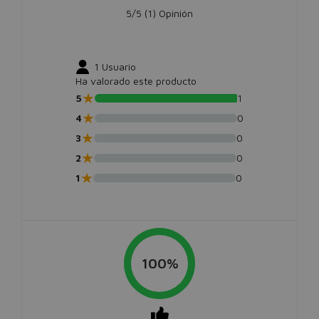
5/5 (
1
) Opinión
1
Usuario
Ha valorado este producto
★
5
1
★
4
0
★
3
0
★
2
0
★
1
0
100%