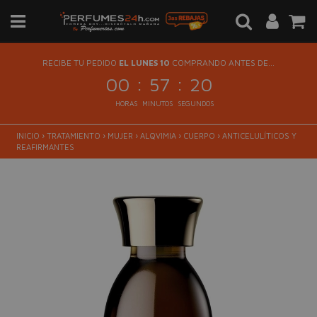
RECIBE TU PEDIDO
EL LUNES 10
COMPRANDO ANTES DE...
:
:
00
57
20
HORAS
MINUTOS
SEGUNDOS
INICIO
›
TRATAMIENTO
›
MUJER
›
ALQVIMIA
›
CUERPO
›
ANTICELULÍTICOS Y
REAFIRMANTES