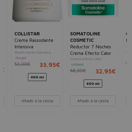
COLLISTAR
SOMATOLINE
CL
Crema Rassodante
COSMETIC
Hui
Ace
Intensiva
Reductor 7 Noches
rem
Reafirmante Intensiva
Crema Efecto Calor
mu
ad
mujer
Crema efecto calor
46
53,00€
33,95€
unisex
5€
68,00€
32,95€
400 ml
400 ml
Añadir a la cesta
Añadir a la cesta