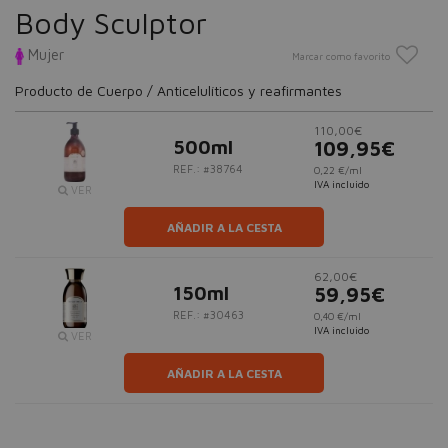
Body Sculptor
Mujer
Marcar como favorito
Producto de Cuerpo / Anticelulíticos y reafirmantes
110,00€
500ml
109,95€
REF.: #38764
0,22 €/ml
IVA incluido
VER
AÑADIR A LA CESTA
62,00€
150ml
59,95€
REF.: #30463
0,40 €/ml
IVA incluido
VER
AÑADIR A LA CESTA