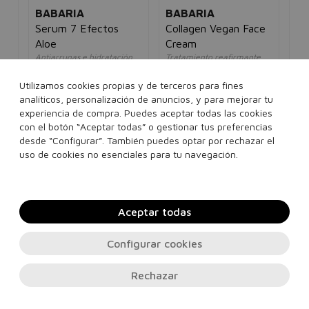
BABARIA
BABARIA
LA
s
Serum 7 Efectos
Collagen Vegan Face
Ef
a
Aloe
Cream
As
l
Antiarrugas e hidratación
Tratamiento reafirmante
Pie
Ex
efecto alisante
intenso
ten
unisex
unisex
un
5€
Utilizamos cookies propias y de terceros para fines
10,00€
7,95€
7,00€
4,95€
40
analíticos, personalización de anuncios, y para mejorar tu
experiencia de compra. Puedes aceptar todas las cookies
con el botón “Aceptar todas” o gestionar tus preferencias
50 ml
50 ml
desde “Configurar”. También puedes optar por rechazar el
Añadir a la cesta
Añadir a la cesta
uso de cookies no esenciales para tu navegación.
Aceptar todas
Configurar cookies
Rechazar
Contacto, soporte e información legal
© 2026
PERFUMES24H.COM
. Todos los derechos reservados