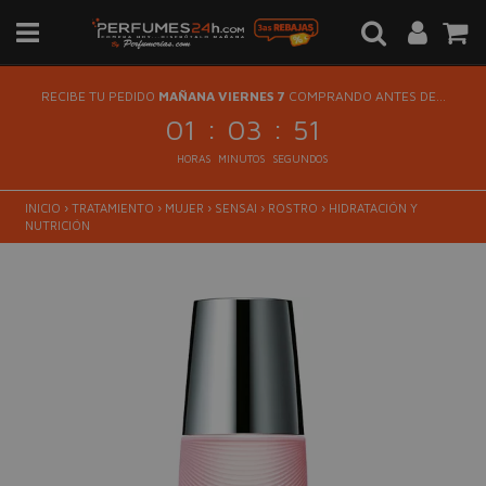
RECIBE TU PEDIDO
MAÑANA VIERNES 7
COMPRANDO ANTES DE...
:
:
01
03
51
HORAS
MINUTOS
SEGUNDOS
INICIO
›
TRATAMIENTO
›
MUJER
›
SENSAI
›
ROSTRO
›
HIDRATACIÓN Y
NUTRICIÓN