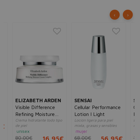
‹
›
ELIZABETH ARDEN
SENSAI
SE
Visible Difference
Cellular Performance
Ce
Refining Moisture
Lotion I Light
Em
Crema hidratante todo tipo
Loción ligera para piel
Emu
Cream Complex
5€
de piel
mixta, grasas y sensibles
nor
unisex
mujer
un
80,00€
16,95€
68,00€
56,95€
10