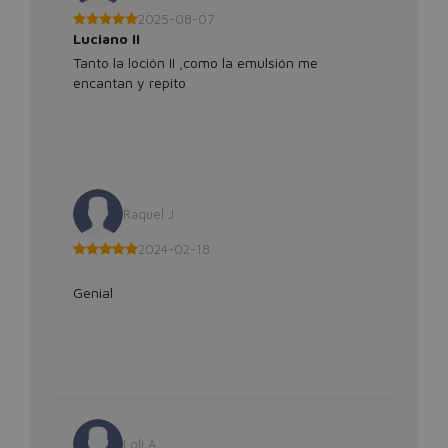
2025-08-07
Luciano II
Tanto la loción II ,como la emulsión me
encantan y repito
Raquel J
2024-02-18
Genial
Loli A