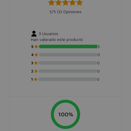
5/5 (
3
) Opiniones
3
Usuarios
Han valorado este producto
★
5
3
★
4
0
★
3
0
★
2
0
★
1
0
100%