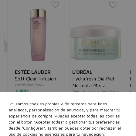
ESTÉE LAUDER
L'ORÉAL
L'
Soft Clean Infusion
Hydrafresh Dia Piel
Me
Loción hidratante
e
Normal a Mixta
En
unisex
je
Gel-crema súper hidratante
Rol
n
47,00€
29,95€
mujer
anti
il
ho
5€
14,00€
7,95€
Utilizamos cookies propias y de terceros para fines
20
analíticos, personalización de anuncios, y para mejorar tu
400 ml
experiencia de compra. Puedes aceptar todas las cookies
50 ml
con el botón “Aceptar todas” o gestionar tus preferencias
desde “Configurar”. También puedes optar por rechazar el
Añadir a la cesta
Añadir a la cesta
uso de cookies no esenciales para tu navegación.