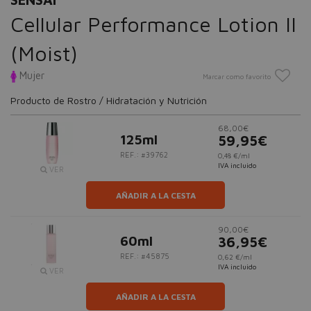
Cellular Performance Lotion II
(Moist)
Mujer
Marcar como favorito
Producto de Rostro / Hidratación y Nutrición
68,00€
125ml
59,95€
REF.: #39762
0,48 €/ml
IVA incluido
VER
AÑADIR A LA CESTA
90,00€
60ml
36,95€
REF.: #45875
0,62 €/ml
IVA incluido
VER
AÑADIR A LA CESTA