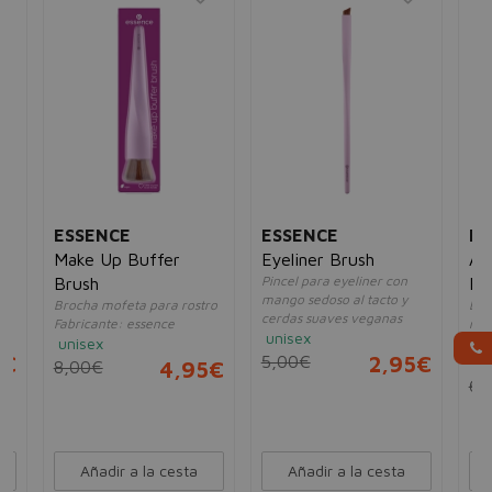
ESSENCE
ESSENCE
ES
Make Up Buffer
Eyeliner Brush
All
Pincel para eyeliner con
Brush
Br
mango sedoso al tacto y
Brocha mofeta para rostro
Bro
cerdas suaves veganas
Fabricante: essence
man
unisex
unisex
cer
5€
5,00€
2,95€
un
8,00€
4,95€
6,
Añadir a la cesta
Añadir a la cesta