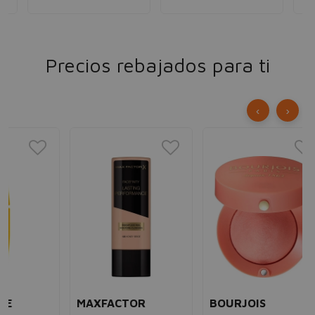
Precios rebajados para ti
‹
›
BE
Pi
Pe
Da 
pes
un
5,
MAXFACTOR
BOURJOIS