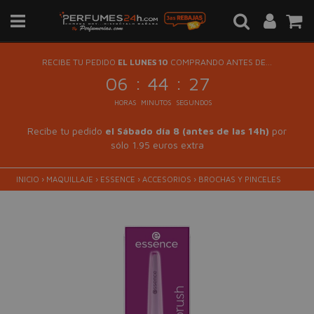
RECIBE TU PEDIDO
EL LUNES 10
COMPRANDO ANTES DE...
:
:
06
44
27
HORAS
MINUTOS
SEGUNDOS
Recibe tu pedido
el Sábado día 8 (antes de las 14h)
por
sólo 1.95 euros extra
INICIO
›
MAQUILLAJE
›
ESSENCE
›
ACCESORIOS
›
BROCHAS Y PINCELES