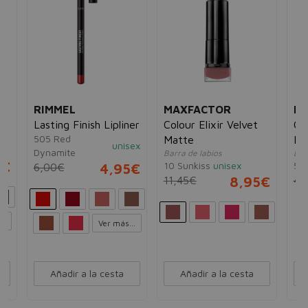
RIMMEL
MAXFACTOR
DI
Lasting Finish Lipliner
Colour Elixir Velvet
Cr
505 Red
Matte
Le
unisex
Dynamite
Barra de labios
Lab
5€
10 Sunkiss
unisex
525
6,00€
4,95€
11,45€
8,95€
46
..
Ver más...
Añadir a la cesta
Añadir a la cesta