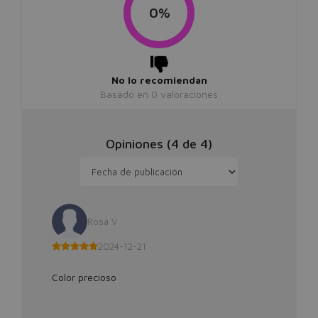
0%
No lo recomiendan
Basado en
0
valoraciones
Opiniones (
4
de
4
)
Rosa V
2024-12-21
Color precioso