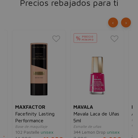
Precios rebajados para ti
‹
›
PRECIO
%
MÍNIMO
MAXFACTOR
MAVALA
BA
Facefinity Lasting
Mavala Laca de Uñas
Ac
Eli
Performance
5ml
esm
Base de maquillaje
Esmalte de uñas
un
102 Pastelle
unisex
344 Lemon Drop
unisex
5€
3,