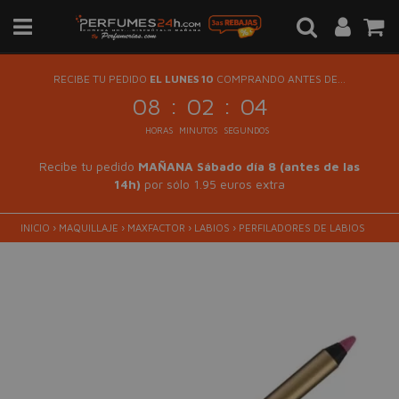
RECIBE TU PEDIDO
EL LUNES 10
COMPRANDO ANTES DE...
:
:
08
02
04
HORAS
MINUTOS
SEGUNDOS
Recibe tu pedido
MAÑANA Sábado día 8 (antes de las
14h)
por sólo 1.95 euros extra
INICIO
›
MAQUILLAJE
›
MAXFACTOR
›
LABIOS
›
PERFILADORES DE LABIOS