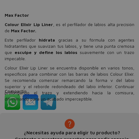
Max Factor
Colour Elixir Lip Liner
, es el perfilador de labios alta precisión
de
Max Factor.
Este perfilador
hidrata
gracias a su fórmula con agentes
hidratantes que suavizan tus labios, y tiene una punta cremosa
que
esculpe y define los labios
suavemente con un trazo
impecable.
Colour Elixir Lip Liner se encuentra disponible en varios tonos,
específicos para combinar con las barras de labios Colour Elixir.
Se recomienda comenzar remarcando la forma v del labio
superior y el reborde redondeado del labio inferior. Continuar
Compartir
prolongando el trazo y extendiendo hacia la comisura,
difuminando para un acabado imperceptible.
¿Necesitas ayuda para eligir tu producto?