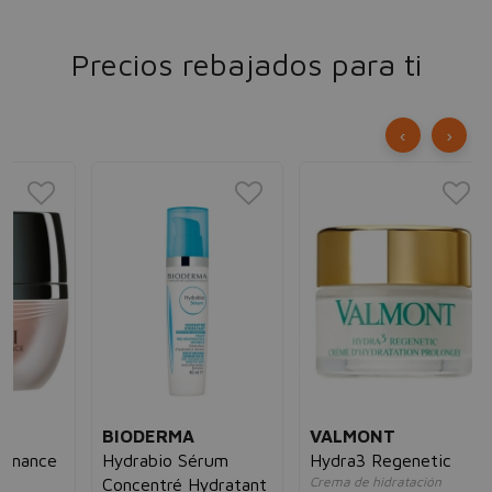
Precios rebajados para ti
‹
›
L'
Re
Hi
Pro
SP
el 
ant
mu
25
BIODERMA
VALMONT
ce
Hydrabio Sérum
Hydra3 Regenetic
Crema de hidratación
Concentré Hydratant