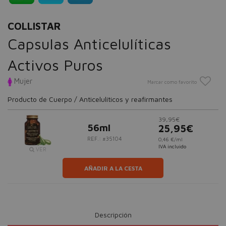
COLLISTAR
Capsulas Anticelulíticas
Activos Puros
Mujer
Marcar como favorito
Producto de Cuerpo / Anticelulíticos y reafirmantes
39,95€
56ml
25,95€
REF.: #35104
0,46 €/ml
IVA incluido
VER
AÑADIR A LA CESTA
Descripción