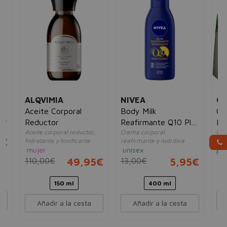
ALQVIMIA
NIVEA
CO
el
Aceite Corporal
Body Milk
Cr
río
Reductor
Reafirmante Q10 Plus
Int
Aceite corporal reductor,
Crema corporal
Rea
Vitamin C
5€
hidratante y tonificante
reafirmante y nutritiva
mu
mujer
unisex
53
110,00€
49,95€
13,00€
5,95€
150 ml
400 ml
Añadir a la cesta
Añadir a la cesta