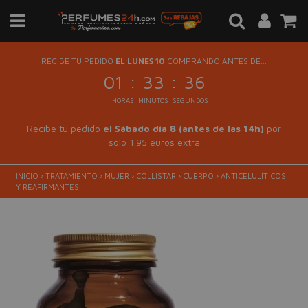
RECIBE TU PEDIDO
EL LUNES 10
COMPRANDO ANTES DE...
:
:
01
33
36
HORAS
MINUTOS
SEGUNDOS
Recibe tu pedido
el Sábado día 8 (antes de las 14h)
por
sólo 1.95 euros extra
INICIO
›
TRATAMIENTO
›
MUJER
›
COLLISTAR
›
CUERPO
›
ANTICELULÍTICOS
Y REAFIRMANTES