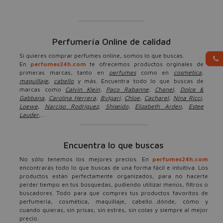
Perfumería Online de calidad
Si quieres comprar perfumes online, somos lo que buscas.
En
perfumes24h.com
te ofrecemos productos orginales de
primeras marcas, tanto en
perfumes
como en
cosmética
,
maquillaje
,
cabello
y más. Encuentra todo lo que buscas de
marcas como
Calvin Klein
,
Paco Rabanne
,
Chanel
,
Dolce &
Gabbana
,
Carolina Herrera
,
Bvlgari
,
Chloe
,
Cacharel
,
Nina Ricci
,
Loewe
,
Narciso Rodríguez
,
Shiseido
,
Elizabeth Arden
,
Estee
Lauder
,...
Encuentra lo que buscas
No sólo tenemos los mejores precios. En
perfumes24h.com
encontrarás todo lo que buscas de una forma fácil e intuitiva. Los
productos están perfectamente organizados, para no hacerte
perder tiempo en tus búsquedas, pudiendo utilizar menús, filtros o
buscadores. Todo para que compres tus productos favoritos de
perfumería, cosmética, maquillaje, cabello...dónde, cómo y
cuando quieras, sin prisas, sin estrés, sin colas y siempre al mejor
precio.