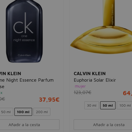
IN KLEIN
CALVIN KLEIN
ne Night Essence Parfum
Euphoria Solar Elixir
mujer
nse
123,07€
64
ex
0€
37,95€
30 ml
50 ml
100 ml
50 ml
100 ml
200 ml
Añadir a la cesta
Añadir a la cesta