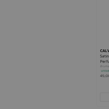
Artdeco
Arual
As I Am
Asdaaf
Asevi
Atelier Cologne
Atkinsons
Audispray
Ausonia
Aussie
CALV
Australian Gold
Sati
Autan
Perf
Aveda
Bruma
Avene
unis
Axe
45,0
Axis - Y
Azzaro
B
Babaria
Babe