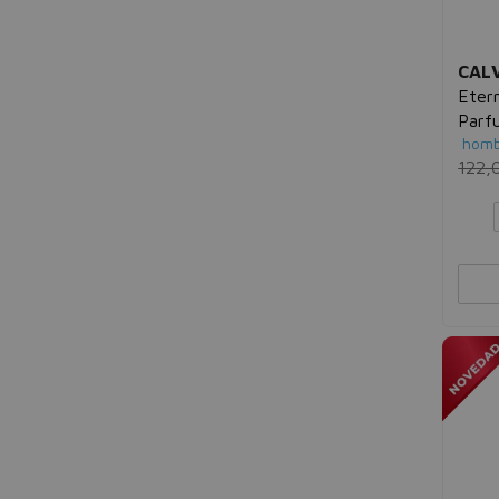
Annayake
Anne Möller
Annick Goutal
CALV
Antonio Banderas
Eter
Anua
Parf
Apivita
homb
Aquilea
122,
Aquolina
Arabiyat Prestige
Arafarma
Aramis
Ard Al Zaafaran
Ardell
Arden
Argan Oil
Ariana Grande
Aristocrazy
Armaf
Armand Basi
Armani