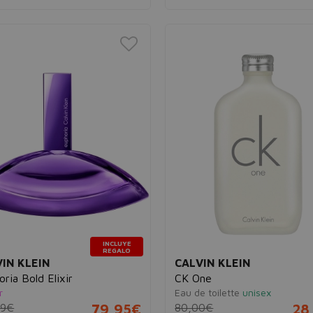
INCLUYE
REGALO
IN KLEIN
CALVIN KLEIN
ria Bold Elixir
CK One
r
Eau de toilette
unisex
99€
79,95€
80,00€
28