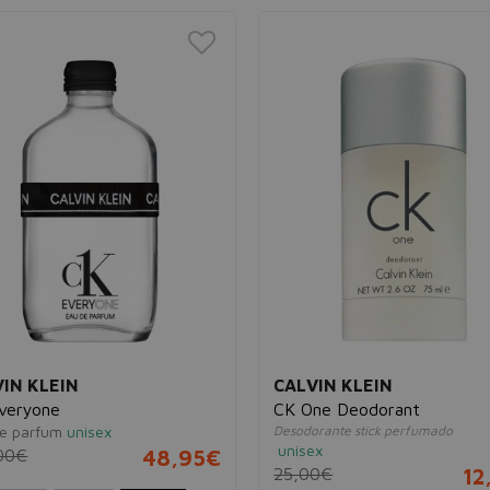
IN KLEIN
CALVIN KLEIN
veryone
CK One Deodorant
e parfum
unisex
Desodorante stick perfumado
unisex
00€
48,95€
25,00€
12