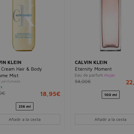
IN KLEIN
CALVIN KLEIN
n Cream Hair & Body
Eternity Moment
Eau de parfum
mujer
ume Mist
94,00€
22
 perfumada
ex
0€
18,95€
100 ml
236 ml
Añadir a la cesta
Añadir a la cesta