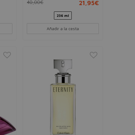
40,00€
21,95€
236 ml
Añadir a la cesta