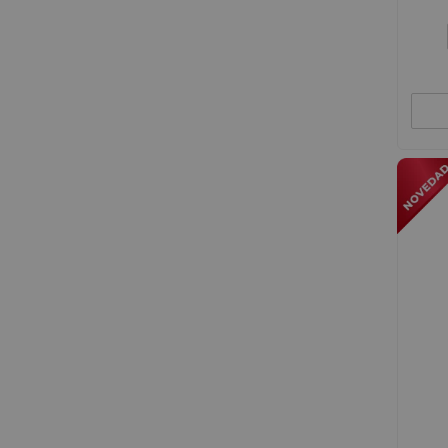
Algasiv
All Sins 18k
Allergan
Alliance Hc
Alma Secret
Alpecin
Alqvimia
Alterna
Alvarez Gomez
Alyssa Ashley
Ambar Perfums
Ambi Pur
American Crew
Amlsport
Ana Maria Lajusticia
Angel Schlesser
Angelini
Angelini Pharma EspaÑa
Angels
Anian