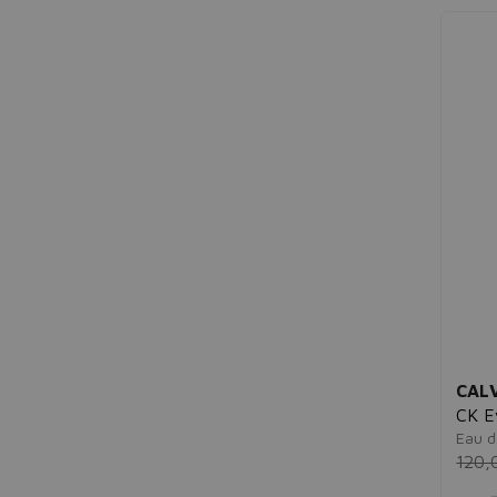
Baby Lindo
Baby Seba Med
Babybaño
Babyliss
Badedas
Baldessarini
Ballerina
Banana Republic
Banani
Bandai
Barbie
Basi
Batiste
Batman
Bayer
Bayer Hispania
CALV
Beauty Of Joseon
CK E
Beautyblender
Eau d
Beaver
120,
Bel
Bella Aurora