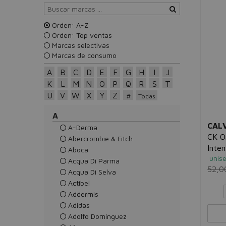
Orden: A-Z
Orden: Top ventas
Marcas selectivas
Marcas de consumo
A
B
C
D
E
F
G
H
I
J
K
L
M
N
O
P
Q
R
S
T
U
V
W
X
Y
Z
#
Todas
A
CALV
A-Derma
CK O
Abercrombie & Fitch
Inte
Aboca
unis
Acqua Di Parma
52,0
Acqua Di Selva
Actibel
Addermis
Adidas
Adolfo Domínguez