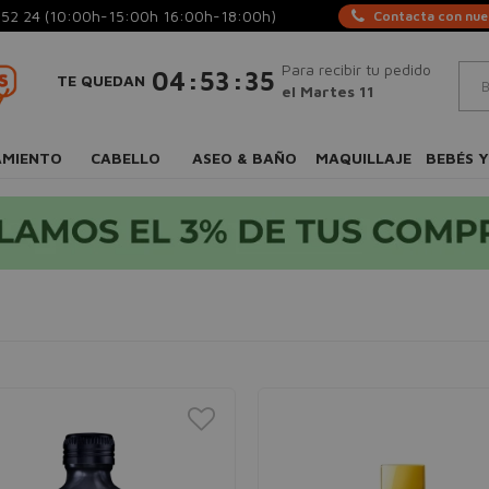
 52 24
(10:00h-15:00h 16:00h-18:00h)
Contacta con nues
Para recibir tu pedido
:
:
04
53
34
TE QUEDAN
el Martes 11
AMIENTO
CABELLO
ASEO & BAÑO
MAQUILLAJE
BEBÉS Y