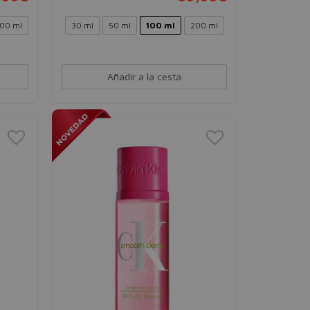
00 ml
30 ml
50 ml
100 ml
200 ml
Añadir a la cesta