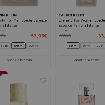
IN KLEIN
CALVIN KLEIN
nity For Men Suede Essence
Eternity For Women Sued
um Intense
Essence Parfum Intense
re
mujer
00€
53,95€
78,00€
33
50 ml
100 ml
200 ml
30 ml
50 ml
100 ml
Añadir a la cesta
Añadir a la cesta