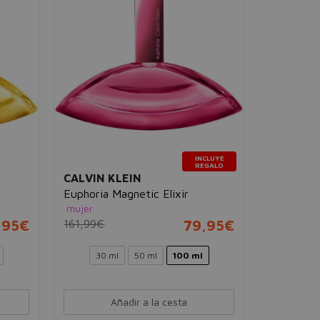
INCLUYE
REGALO
CALVIN KLEIN
Euphoria Magnetic Elixir
mujer
,95€
161,99€
79,95€
30 ml
50 ml
100 ml
Añadir a la cesta