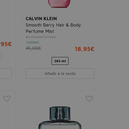
CALVIN KLEIN
e
Smooth Berry Hair & Body
Perfume Mist
Bruma perfumada
unisex
,95€
45,00€
18,95€
263 ml
Añadir a la cesta