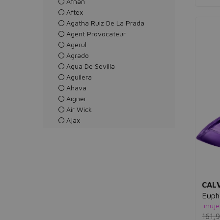
Afnan
Aftex
Agatha Ruiz De La Prada
Agent Provocateur
Agerul
Agrado
Agua De Sevilla
Aguilera
Ahava
Aigner
Air Wick
Ajax
Ajmal
Al Haramain
Al Wataniah
Aladdin
Albal
CALV
Alchemy Care Cosmetics
Eupho
Alcon Cusi
muje
Alejandro Sanz
161,
Alfasigma EspaÑa