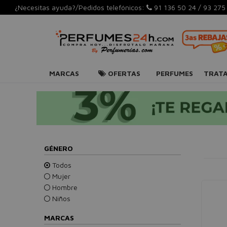
¿Necesitas ayuda?/Pedidos telefónicos:
91 136 50 24
/
93 275
MARCAS
OFERTAS
PERFUMES
TRAT
GÉNERO
Todos
Mujer
Hombre
Niños
MARCAS