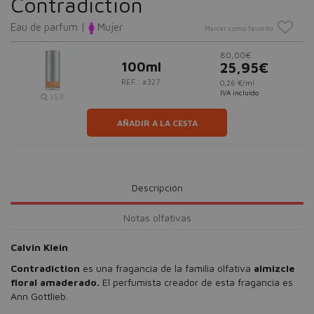
Contradiction
Eau de parfum |
Mujer
Marcar como favorito
80,00€
100ml
25,95€
REF.: #327
0,26 €/ml
IVA incluido
VER
AÑADIR A LA CESTA
Descripción
Notas olfativas
Calvin Klein
Contradiction
es una fragancia de la familia olfativa
almizcle
floral amaderado.
El perfumista creador de esta fragancia es
Ann Gottlieb.