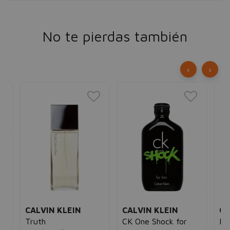
No te pierdas también
‹
›
CALVIN KLEIN
CALVIN KLEIN
CA
Truth
CK One Shock for
Be