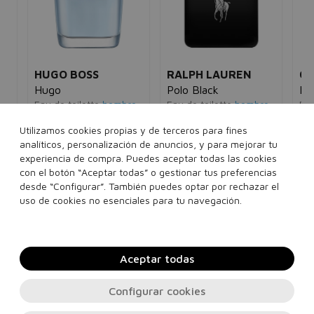
HUGO BOSS
RALPH LAUREN
CA
Hugo
Polo Black
La
Eau de toilette
hombre
Eau de toilette
hombre
Ea
5€
90,00€
49,95€
93,00€
42,95€
16
Utilizamos cookies propias y de terceros para fines
analíticos, personalización de anuncios, y para mejorar tu
ml
75 ml
125 ml
75 ml
125 ml
experiencia de compra. Puedes aceptar todas las cookies
con el botón “Aceptar todas” o gestionar tus preferencias
200 ml
desde “Configurar”. También puedes optar por rechazar el
Añadir a la cesta
Añadir a la cesta
uso de cookies no esenciales para tu navegación.
Aceptar todas
Configurar cookies