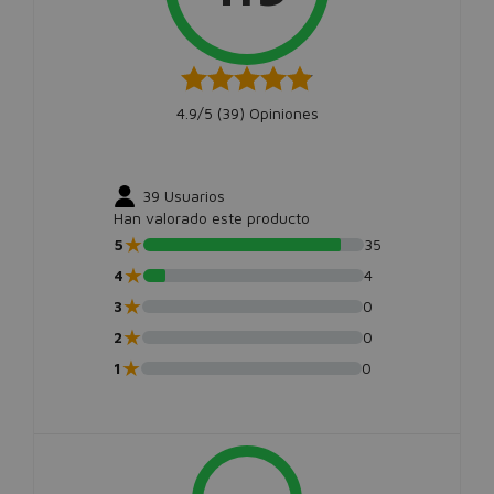
4.9/5 (
39
) Opiniones
39
Usuarios
Han valorado este producto
★
5
35
★
4
4
★
3
0
★
2
0
★
1
0