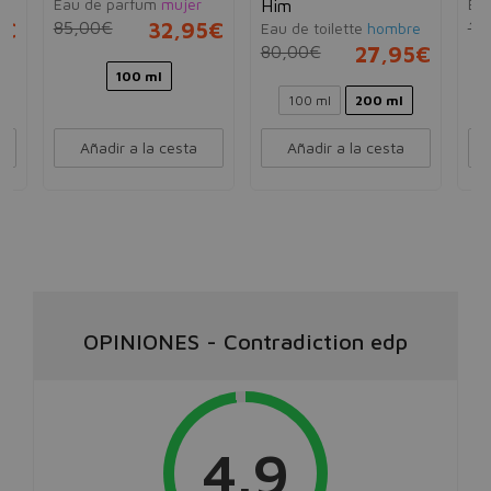
Eau de parfum
mujer
Ea
Him
5€
85,00€
32,95€
12
Eau de toilette
hombre
80,00€
27,95€
100 ml
100 ml
200 ml
Añadir a la cesta
Añadir a la cesta
OPINIONES
-
Contradiction edp
4.9