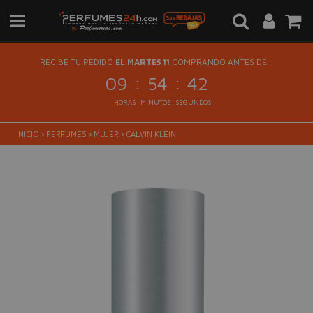
RECIBE TU PEDIDO
EL MARTES 11
COMPRANDO ANTES DE...
:
:
09
54
41
HORAS
MINUTOS
SEGUNDOS
INICIO
›
PERFUMES
›
MUJER
›
CALVIN KLEIN