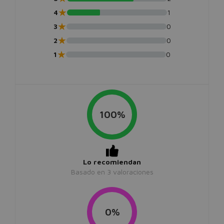
★
4
1
★
3
0
★
2
0
★
1
0
100%
Lo recomiendan
Basado en
3
valoraciones
0%