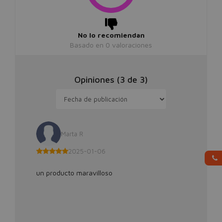
No lo recomiendan
Basado en
0
valoraciones
Opiniones (
3
de
3
)
Marta R
2025-01-06
un producto maravilloso