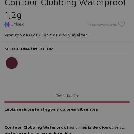
Contour Clubbing Waterproof
1,2g
Unisex
Marcar como favorito
Producto de Ojos / Lápiz de ojos y eyeliner
SELECCIONA UN COLOR
Descripción
Lápiz resistente al agua y colores vibrantes
Contour Clubbing Waterproof
es un
lápiz de ojos
colorido,
waterproof
y de
larga duración.