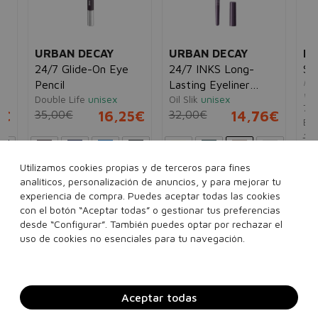
URBAN DECAY
URBAN DECAY
R
24/7 Glide-On Eye
24/7 INKS Long-
So
Más
Pencil
Lasting Eyeliner
vol
Double Life
unisex
Oil Slik
unisex
Liquide
701
5€
35,00€
16,25€
32,00€
14,76€
Bla
11
Utilizamos cookies propias y de terceros para fines
70
analíticos, personalización de anuncios, y para mejorar tu
experiencia de compra. Puedes aceptar todas las cookies
con el botón “Aceptar todas” o gestionar tus preferencias
desde “Configurar”. También puedes optar por rechazar el
Añadir a la cesta
Añadir a la cesta
uso de cookies no esenciales para tu navegación.
Aceptar todas