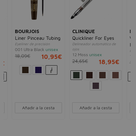
BOURJOIS
CLINIQUE
BO
Liner Pinceau Tubing
Quickliner For Eyes
Wa
Eyeliner de precisión
Delineador automático de
Li
001 Ultra Black
unisex
ojos
Eye
12 Moss
unisex
18,09€
10,95€
1 U
24,65€
18,95€
4€
17
Añadir a la cesta
Añadir a la cesta