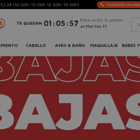
 52 24
(10:00h-15:00h 16:00h-18:00h)
Contacta con nues
Para recibir tu pedido
:
:
01
05
57
TE QUEDAN
el Martes 11
AMIENTO
CABELLO
ASEO & BAÑO
MAQUILLAJE
BEBÉS Y