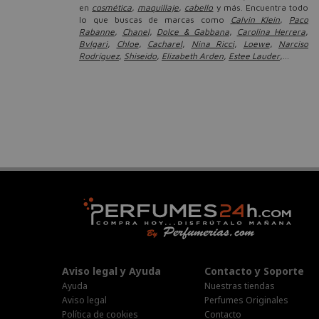
en
cosmética
,
maquillaje
,
cabello
y más. Encuentra todo
lo que buscas de marcas como
Calvin Klein
,
Paco
Rabanne
,
Chanel
,
Dolce & Gabbana
,
Carolina Herrera
,
Bvlgari
,
Chloe
,
Cacharel
,
Nina Ricci
,
Loewe
,
Narciso
Rodríguez
,
Shiseido
,
Elizabeth Arden
,
Estee Lauder
,...
Aviso legal y Ayuda
Contacto y Soporte
Ayuda
Nuestras tiendas
Aviso legal
Perfumes Originales
Política de cookies
Contacto