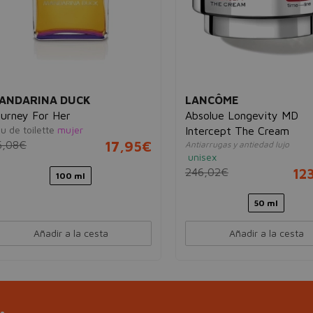
ANDARINA DUCK
LANCÔME
ourney For Her
Absolue Longevity MD
u de toilette
mujer
Intercept The Cream
5,08€
17,95€
Antiarrugas y antiedad lujo
unisex
246,02€
12
100 ml
50 ml
Añadir a la cesta
Añadir a la cesta