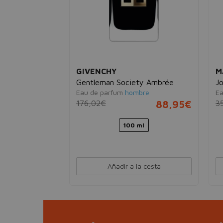
GIVENCHY
M
Gentleman Society Ambrée
J
Eau de parfum
hombre
Ea
176,02€
88,95€
3
100 ml
esta
Añadir a la cesta