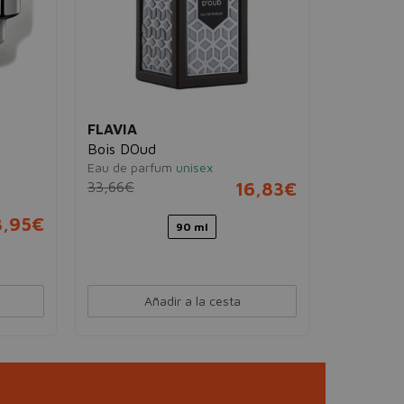
FLAVIA
HUGO
Bois DOud
Boss Bo
Eau de parfum
unisex
Eau de 
33,66€
16,83€
70,00
3,95€
90 ml
Añadir a la cesta