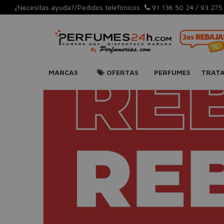
¿Necesitas ayuda?/Pedidos telefónicos:
91 136 50 24
/
93 275
MARCAS
OFERTAS
PERFUMES
TRAT