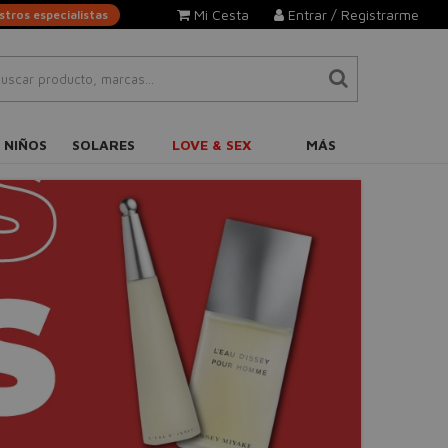
Mi Cesta
Entrar / Registrarme
tros especialistas
 NIÑOS
SOLARES
LOVE & SEX
MÁS