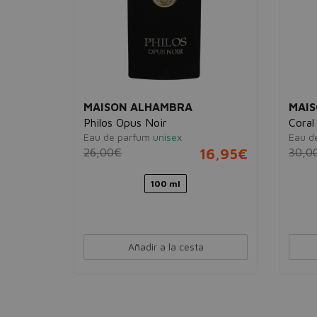
MAISON ALHAMBRA
MAI
Philos Opus Noir
Coral
Eau de parfum
unisex
Eau d
20,95€
26,00€
16,95€
30,0
100 ml
Añadir a la cesta