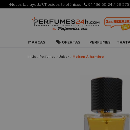
¿Necesitas ayuda?/Pedidos telefónicos:
91 136 50 24
/
93 275
MARCAS
OFERTAS
PERFUMES
TRAT
Inicio
›
Perfumes
›
Unisex
›
Maison Alhambra