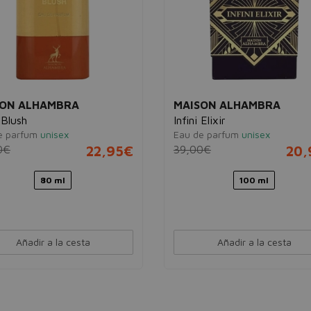
SON ALHAMBRA
MAISON ALHAMBRA
 Blush
Infini Elixir
e parfum
unisex
Eau de parfum
unisex
0€
22,95€
39,00€
20,
80 ml
100 ml
Añadir a la cesta
Añadir a la cesta