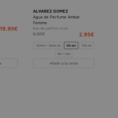
ALVAREZ GOMEZ
Agua de Perfume Ambar
Femme
,95€
Eau de parfum
mujer
6,00€
2,95€
150ml + 30ml ml
30 ml
150 ml
Ver 1 set
Añadir a la cesta