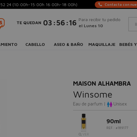
 52 24
(10:00h-15:00h 16:00h-18:00h)
Contacta con nues
Para recibir tu pedido
:
:
03
56
16
TE QUEDAN
el Lunes 10
AMIENTO
CABELLO
ASEO & BAÑO
MAQUILLAJE
BEBÉS Y
MAISON ALHAMBRA
Winsome
Eau de parfum |
Unisex
90ml
REF.: #189177
VER