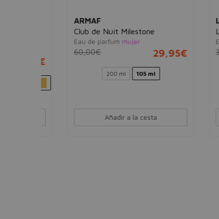
ARMAF
LATT
l
Club de Nuit Milestone
Lail 
Eau de parfum
mujer
Eau d
60,00€
29,95€
30,0
3,98€
200 ml
105 ml
Añadir a la cesta