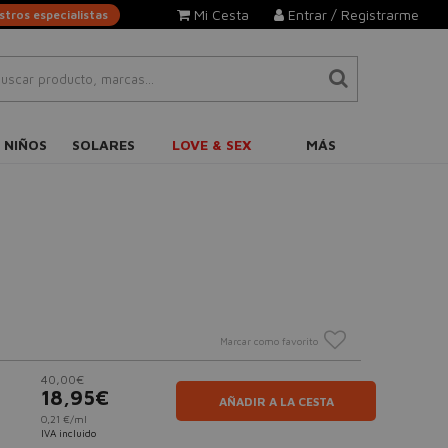
Mi Cesta
Entrar / Registrarme
tros especialistas
 NIÑOS
SOLARES
LOVE & SEX
MÁS
Marcar como favorito
40,00€
18,95€
AÑADIR A LA CESTA
0,21 €/ml
IVA incluido