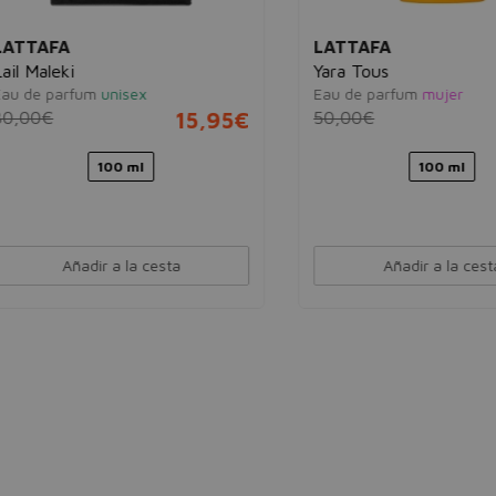
AFA
LATTAFA
Maleki
Yara Tous
e parfum
unisex
Eau de parfum
mujer
0€
15,95€
50,00€
19
100 ml
100 ml
Añadir a la cesta
Añadir a la cesta