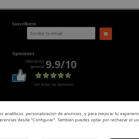
Suscríbete
Opiniones
9.9/10
Valoración
general
Ver todas las opiniones
nes analíticos, personalización de anuncios, y para mejorar tu experie
ferencias desde “Configurar”. También puedes optar por rechazar el u