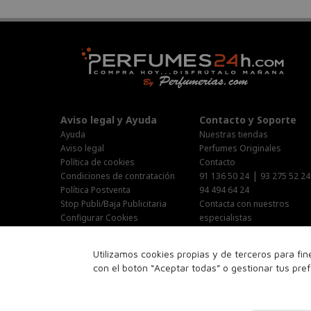
Aviso legal y Ayuda
Contacto y Soporte
Ayuda
Nuestras tiendas
Aviso legal
Perfumes Originales
Política de cookies
Contacto
|
Condiciones de contratación
91 136 50 24
93 275 52 24
Política Postventa
94 494 64 24
Stop Publi/Baja Publicitaria
Contacta con nuestros
Configurar Cookies
especialistas
Área Privada
Horario Atención al cliente :
Utilizamos cookies propias y de terceros para fi
Lunes-Jueves : 9:00h-19:00h
con el botón “Aceptar todas” o gestionar tus pre
Viernes : 9:00h-14:00h
Sabado : 10:00h-15:00h
16:00h-18:00h