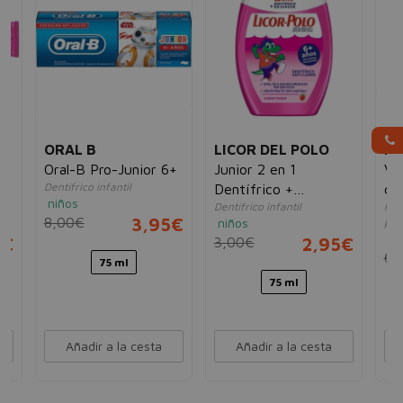
ORAL B
LICOR DEL POLO
DE
Oral-B Pro-Junior 6+
Junior 2 en 1
Vit
Dentífrico infantil
Dentífrico +
de
niños
Dentífrico infantil
Pro
Enjuague Fresa
8,00€
3,95€
niños
par
ni
5€
3,00€
2,95€
6,
75 ml
75 ml
Añadir a la cesta
Añadir a la cesta