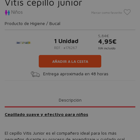
Vitis cepillo junior
Niños
Marcar como favorito
Producto de Higiene / Bucal
5,84€
1 Unidad
4,95€
REF.: #176267
IVA incluido
AÑADIR A LA CESTA
Entrega aproximada en 48 horas
Descripción
Cepillado suave y efectivo para niños
El cepillo Vitis Junior es el compañero ideal para los más
pequeños durante su proceso de aprendizaje y cuidado oral.