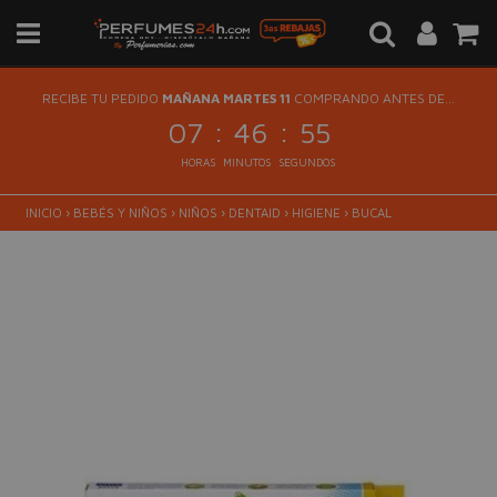
RECIBE TU PEDIDO
MAÑANA MARTES 11
COMPRANDO ANTES DE...
:
:
07
46
55
HORAS
MINUTOS
SEGUNDOS
INICIO
›
BEBÉS Y NIÑOS
›
NIÑOS
›
DENTAID
›
HIGIENE
›
BUCAL