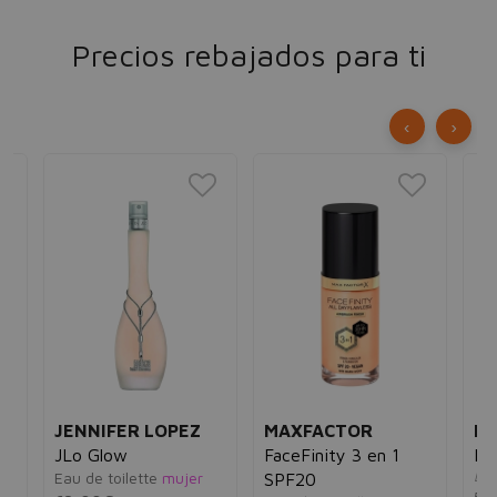
Precios rebajados para ti
‹
›
JENNIFER LOPEZ
MAXFACTOR
ES
as
JLo Glow
FaceFinity 3 en 1
Na
Eau de toilette
mujer
Lac
SPF20
55 