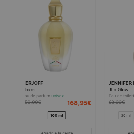
JENNIFER LOPEZ
ARM
JLo Glow
Priva
Eau de toilette
mujer
Extra
68,95€
63,00€
23,95€
unise
103,
30 ml
50 ml
100 ml
Añadir a la cesta