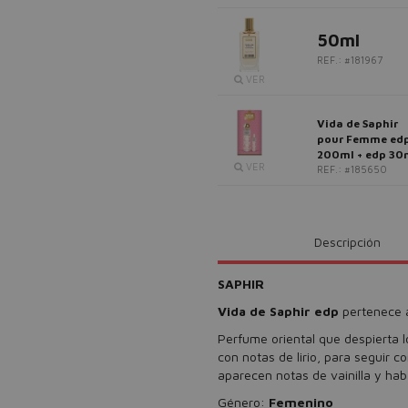
50ml
REF.: #181967
VER
Vida de Saphir
pour Femme ed
200ml + edp 30
VER
REF.: #185650
Descripción
SAPHIR
Vida de Saphir edp
pertenece 
Perfume oriental que despierta l
con notas de lirio, para seguir c
aparecen notas de vainilla y hab
Género:
Femenino