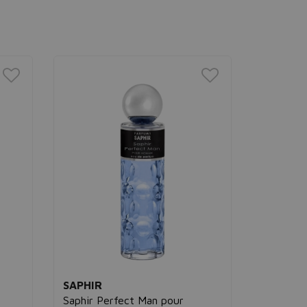
SAPHIR
SAPHIR
Saphir Perfect Man pour
Seductio