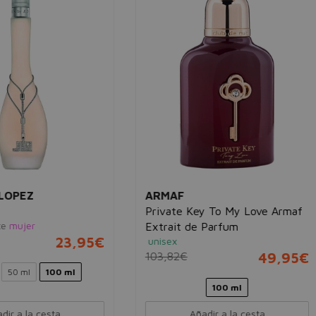
AF
MONTALE
te Key To My Love Armaf
Black Musk
Eau de parfum
unisex
it de Parfum
80,00€
54,
x
82€
49,95€
100 ml
100 ml
Añadir a la cesta
Añadir a la cesta