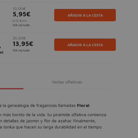
10,00€
5,95€
AÑADIR A LA CESTA
0,12 €/ml
IVA incluido
25,00€
13,95€
AÑADIR A LA CESTA
p
IVA incluido
ml
Notas olfativas
a la genealogía de fragancias llamadas
Floral
.
o más bonito de la vida. Su pirámide olfativa comienza
on detalles de jazmín y flor de azahar. Finalmente,
a tonka que hacen su larga durabilidad en el tiempo.