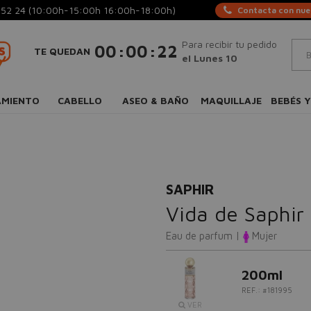
 52 24
(10:00h-15:00h 16:00h-18:00h)
Contacta con nues
Para recibir tu pedido
:
:
00
00
22
TE QUEDAN
el Lunes 10
AMIENTO
CABELLO
ASEO & BAÑO
MAQUILLAJE
BEBÉS Y
SAPHIR
Vida de Saphir
Eau de parfum |
Mujer
200ml
REF.: #181995
VER