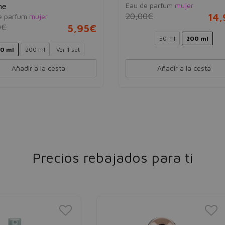
Eau de parfum
mujer
me
20,00€
14
e parfum
mujer
0€
5,95€
50 ml
200 ml
50 ml
200 ml
Ver 1 set
Añadir a la cesta
Añadir a la cesta
Precios rebajados para ti