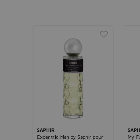
SAPHIR
SAPH
mme
Excentric Man by Saphir pour
My Fu