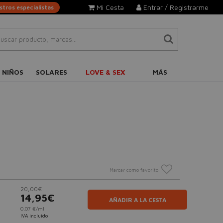
Mi Cesta
Entrar / Registrarme
tros especialistas
 NIÑOS
SOLARES
LOVE & SEX
MÁS
Marcar como favorito
20,00€
14,95€
AÑADIR A LA CESTA
0,07 €/ml
IVA incluido