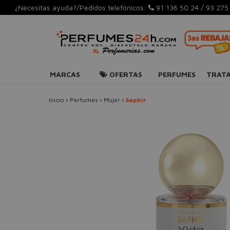
¿Necesitas ayuda?/Pedidos telefónicos:
91 136 50 24
/
93 275
MARCAS
OFERTAS
PERFUMES
TRAT
Inicio
›
Perfumes
›
Mujer
›
Saphir