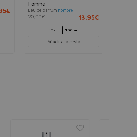
Homme
Homme
,95€
Eau de parfum
hombre
Eau de pa
20,00€
13,95€
20,00€
50 ml
200 ml
50 ml
Añadir a la cesta