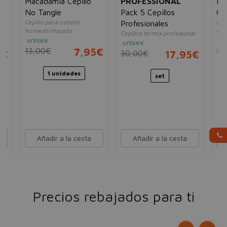
Macadamia Cepillo
PROFESSIONAL
Bif
No Tangle
Pack 5 Cepillos
Ca
Cepillo para cabello
Des
Profesionales
húmedo/mojado
tir
Cepillos termix profesional
unisex
un
unisex
13,00€
7,95€
11
5€
30,00€
17,95€
1 unidades
set
Añadir a la cesta
Añadir a la cesta
Precios rebajados para ti