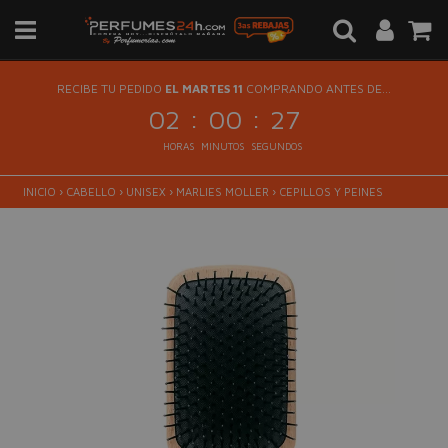
RECIBE TU PEDIDO
EL MARTES 11
COMPRANDO ANTES DE...
:
:
02
00
27
HORAS
MINUTOS
SEGUNDOS
INICIO
›
CABELLO
›
UNISEX
›
MARLIES MOLLER
›
CEPILLOS Y PEINES