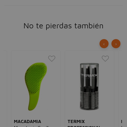
No te pierdas también
‹
›
MACADAMIA
TERMIX
BI