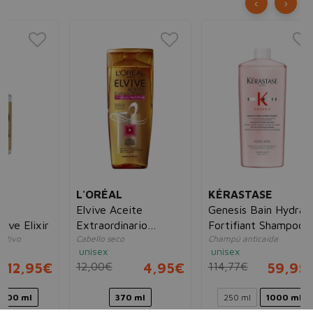
‹
›
S
Si
Su
Esp
fue
un
28
L'ORÉAL
KÉRASTASE
Elvive Aceite
Genesis Bain Hydra-
ir
Extraordinario
Fortifiant Shampoo
Cabello seco
Champú anticaída
Champú Nutritivo
unisex
unisex
5€
12,00€
4,95€
114,77€
59,95€
370 ml
250 ml
1000 ml