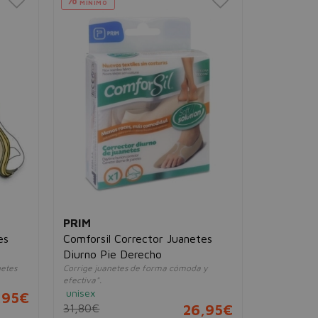
MÍNIMO
PRIM
es
Comforsil Corrector Juanetes
Diurno Pie Derecho
netes
Corrige juanetes de forma cómoda y
efectiva".
unisex
,95€
31,80€
26,95€