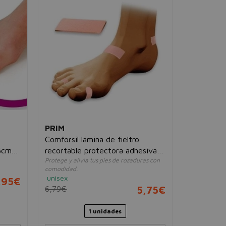
PRIM
Comforsil lámina de fieltro
,5cmØ
recortable protectora adhesiva
Protege y alivia tus pies de rozaduras con
22 x 7 cm
comodidad.
unisex
,95€
6,79€
5,75€
1 unidades