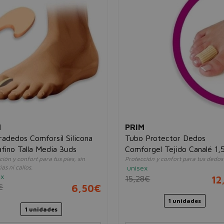
M
PRIM
radedos Comforsil Silicona
Tubo Protector Dedos
fino Talla Media 3uds
Comforgel Tejido Canalé 1
ción y confort para tus pies, sin
Protección y confort para tus dedos
2uds
as ni callos.
unisex
ex
15,28€
12
€
6,50€
1 unidades
1 unidades