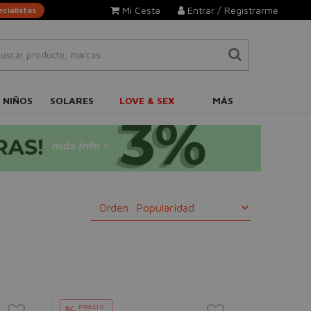
Mi Cesta
Entrar / Registrarme
cialistas
 NIÑOS
SOLARES
LOVE & SEX
MÁS
PRECIO
%