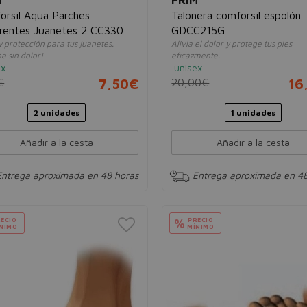
orsil Aqua Parches
Talonera comforsil espolón
rentes Juanetes 2 CC330
GDCC215G
 y protección para tus juanetes.
Alivia el dolor y protege tus pies
a sin dolor!
eficazmente.
ex
unisex
€
7,50€
20,00€
16
2 unidades
1 unidades
Añadir a la cesta
Añadir a la cesta
Entrega aproximada en 48 horas
Entrega aproximada en 48
ECIO
PRECIO
%
NIMO
MÍNIMO