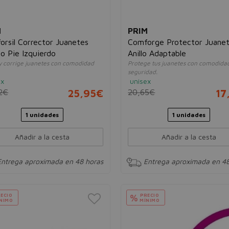
M
PRIM
orsil Corrector Juanetes
Comforge Protector Juane
o Pie Izquierdo
Anillo Adaptable
 y corrige juanetes con comodidad
Protege tus juanetes con comodida
seguridad.
ex
unisex
2€
25,95€
20,65€
17
1 unidades
1 unidades
Añadir a la cesta
Añadir a la cesta
Entrega aproximada en 48 horas
Entrega aproximada en 48
ECIO
PRECIO
%
NIMO
MÍNIMO