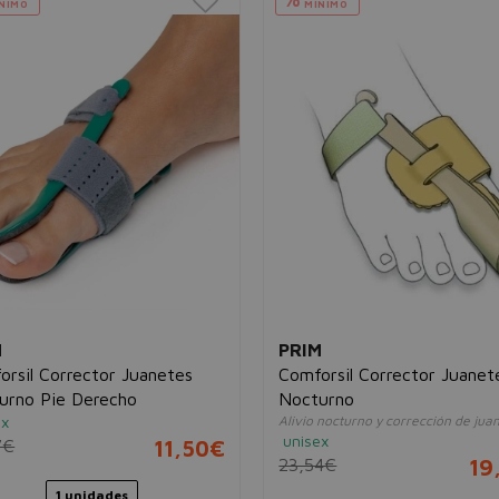
NIMO
MÍNIMO
M
PRIM
orsil Corrector Juanetes
Comforsil Corrector Juanet
urno Pie Derecho
Nocturno
ex
Alivio nocturno y corrección de jua
unisex
7€
11,50€
23,54€
19
1 unidades