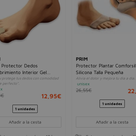
M
PRIM
 Protector Dedos
Protector Plantar Comforsil
rimiento Interior Gel
Silicona Talla Pequeña
 y protege tus dedos con comodidad
Alivia el dolor y mejora tu día a día.
do Mesh 1,5cm Ø 2uds
te perfecto".
unisex
ex
26,55€
22
8€
12,95€
1 unidades
1 unidades
Añadir a la cesta
Añadir a la cesta