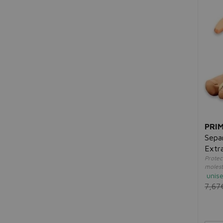
Collistar
Compeed
Cumlaude Lab
D
Dior
Disna
Dove
Dr. Organic
Ducray
E
Elizabeth Arden
PRI
Equilibra
Sepa
Escada
Extra
Estée Lauder
Protec
molesti
Eucerin
unis
Eudermin
7,67
F
Famos
Freshly Cosmetics