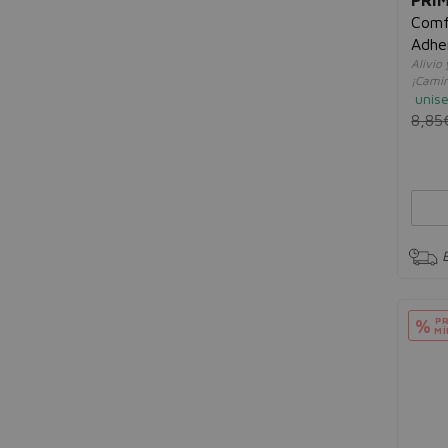
La Chinata
Comf
La Mer
Adhe
La Prairie
Alivio
¡Camin
La Roche-Posay
unis
Lacer Pharma S.l.u.
8,85
Lactovit
Lancaster
Lancôme
Lauder
Leti
Lierac
Luga
Luxiderma
M
PR
%
MÍ
Martiderm
Mavala
Melvita
Mixa
Mustela