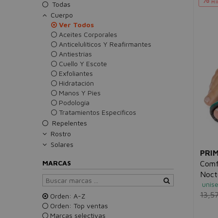
MÍ
Todas
Cuerpo
Ver Todos
Aceites Corporales
Anticelulíticos Y Reafirmantes
Antiestrías
Cuello Y Escote
Exfoliantes
Hidratación
Manos Y Pies
Podología
Tratamientos Específicos
Repelentes
Rostro
Solares
PRI
MARCAS
Comf
Noct
unis
13,5
Orden: A-Z
Orden: Top ventas
Marcas selectivas