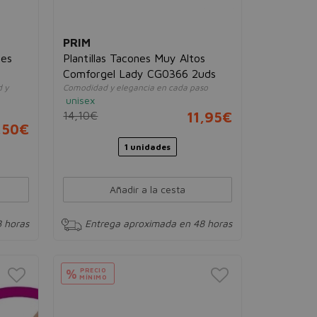
PRIM
tes
Plantillas Tacones Muy Altos
Comforgel Lady CG0366 2uds
d y
Comodidad y elegancia en cada paso
unisex
14,10€
11,95€
,50€
1 unidades
Añadir a la cesta
 horas
Entrega aproximada en 48 horas
PRECIO
%
MÍNIMO