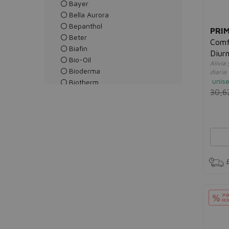
Bayer
Bella Aurora
Bepanthol
PRI
Beter
Comf
Biafin
Diurn
Bio-Oil
Alivia
Bioderma
diaria
unis
Biotherm
30,6
Biovène
Byly
Byphasse
C
Carolina Herrera
Catrice
Cerave
Chloé
Christian Dior
PR
%
Clarins
MÍ
Clinique
Cocosolis