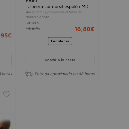
Talonera comforsil espolón MD
Alivia dolor y presión en el talón de
manera eficaz
unisex
19,82€
16,80€
,95€
1 unidades
Añadir a la cesta
 horas
Entrega aproximada en 48 horas