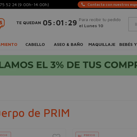
75 52 24
(9:00h-14:00h)
Contacta con nuestros espe
Para recibir tu pedido
:
:
05
01
28
TE QUEDAN
el Lunes 10
AMIENTO
CABELLO
ASEO & BAÑO
MAQUILLAJE
BEBÉS Y
erpo de PRIM
ECIO
PRECIO
%