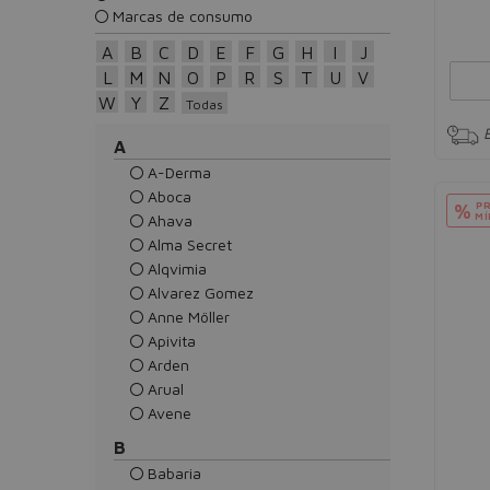
Marcas de consumo
A
B
C
D
E
F
G
H
I
J
L
M
N
O
P
R
S
T
U
V
W
Y
Z
Todas
A
A-Derma
Aboca
PR
%
MÍ
Ahava
Alma Secret
Alqvimia
Alvarez Gomez
Anne Möller
Apivita
Arden
Arual
Avene
B
Babaria