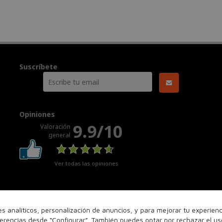
Suscríbete
Opiniones
9.9/10
Valoración
general
Ver todas las opiniones
nes analíticos, personalización de anuncios, y para mejorar tu experie
ferencias desde “Configurar”. También puedes optar por rechazar el u