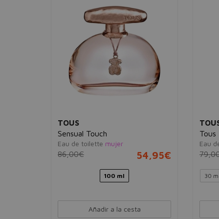
TOUS
TOU
Sensual Touch
Tous
Eau de toilette
mujer
Eau de
57,95€
86,00€
54,95€
79,0
Ver 2 sets
100 ml
30 m
Añadir a la cesta