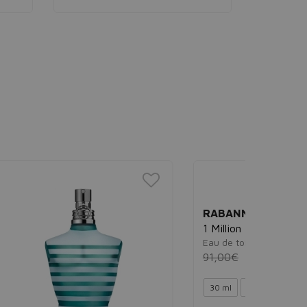
CALVIN 
Eternit
Eau de pa
94,00€