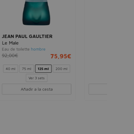
RABANNE
1 Million
Eau de toilette
hombre
95€
91,00€
68,95€
0 ml
30 ml
50 ml
100 ml
200 ml
Ver 4 sets
Añadir a la cesta