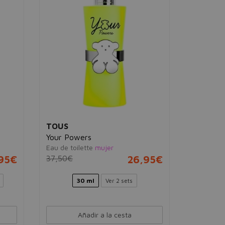
Tous Man
Concentr
Eau de toi
47,00€
TOUS
Your Powers
Eau de toilette
mujer
95€
37,50€
26,95€
30 ml
Ver 2 sets
Añadir a la cesta