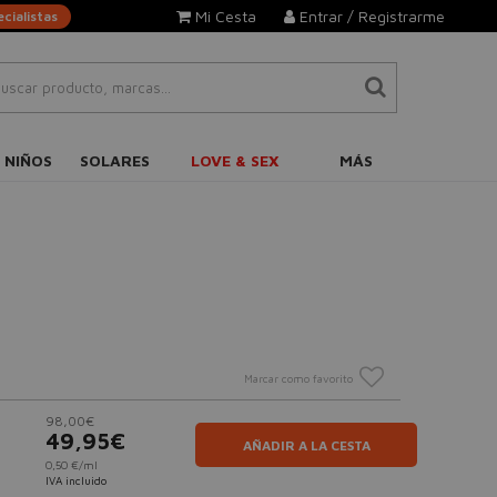
Mi Cesta
Entrar / Registrarme
cialistas
 NIÑOS
SOLARES
LOVE & SEX
MÁS
Marcar como favorito
98,00€
49,95€
AÑADIR A LA CESTA
0,50 €/ml
IVA incluido