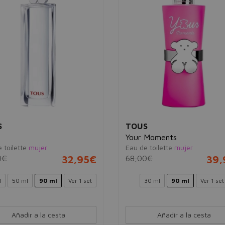
S
TOUS
Your Moments
 toilette
mujer
Eau de toilette
mujer
0€
32,95€
68,00€
39,
l
50 ml
90 ml
Ver 1 set
30 ml
90 ml
Ver 1 set
Añadir a la cesta
Añadir a la cesta