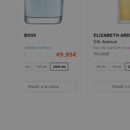
ELIZABETH ARDEN
DAVI
5th Avenue
Cool
Eau de parfum
mujer
Eau de
49,95€
75,00€
17,95€
82,0
 ml
30 ml
75 ml
125 ml
Ver 1 set
Añadir a la cesta