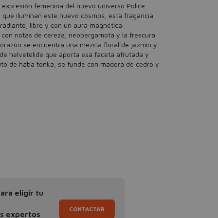
 expresión femenina del nuevo universo Police.
os que iluminan este nuevo cosmos, esta fragancia
 radiante, libre y con un aura magnética.
, con notas de cereza, neobergamota y la frescura
corazón se encuentra una mezcla floral de jazmín y
de helvetolide que aporta esa faceta afrutada y
oluto de haba tonka, se funde con madera de cedro y
ra eligir tu
CONTACTAR
os expertos