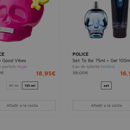
CE
POLICE
e Good Vibes
Set To Be 75ml + Gel 100m
e parfum
mujer
Eau de toilette
hombre
0€
18,95€
38,00€
16
40 ml
125 ml
set
Añadir a la cesta
Añadir a la cesta