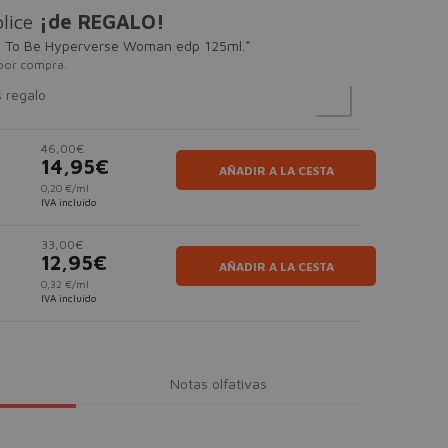
lice
¡de REGALO!
e To Be Hyperverse Woman edp 125ml.*
por compra.
s regalo
46,00€
14,95€
AÑADIR A LA CESTA
0,20 €/ml
IVA incluido
33,00€
12,95€
AÑADIR A LA CESTA
0,32 €/ml
IVA incluido
Notas olfativas