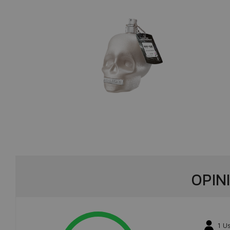
OPIN
1
Us