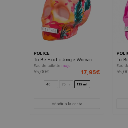
POLICE
POLI
To Be Exotic Jungle Woman
To B
Eau de toilette
mujer
Eau d
17,95€
55,00€
17,95€
55,0
40 ml
75 ml
125 ml
Añadir a la cesta