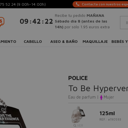
75 52 24
(9:00h-14:00h)
Contacta con nuestros espe
Recibe tu pedido
MAÑANA
:
:
09
42
21
Sábado día 8 (antes de las
14h)
por sólo 1.95 euros extra
AMIENTO
CABELLO
ASEO & BAÑO
MAQUILLAJE
BEBÉS Y
POLICE
To Be Hyperv
Eau de parfum |
Mujer
125ml
REF.: #190593
VER