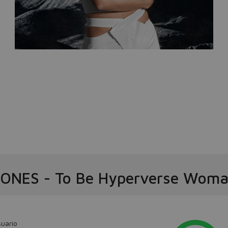
IONES
-
To Be Hyperverse Woma
uario