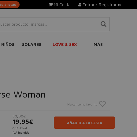
Mi Cesta
Entrar / Registrarme
cialistas
 NIÑOS
SOLARES
LOVE & SEX
MÁS
erse Woman
Marcar como favorito
50,00€
19,95€
AÑADIR A LA CESTA
0,16 €/ml
IVA incluido