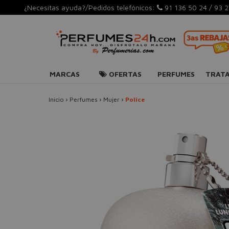
¿Necesitas ayuda?/Pedidos telefónicos:
91 136 50 24
/
93 2
MARCAS
OFERTAS
PERFUMES
TRAT
Inicio
›
Perfumes
›
Mujer
›
Police