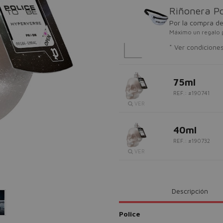
Riñonera Po
Por la compra d
Máximo un regalo 
* Ver condicione
75ml
REF.: #190741
VER
40ml
REF.: #190732
VER
Descripción
Police