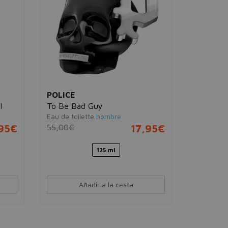
POLICE
POLICE
l
To Be Bad Guy
To Be W
Eau de toilette
hombre
Eau de pa
,95€
55,00€
17,95€
60,00€
125 ml
40 m
Añadir a la cesta