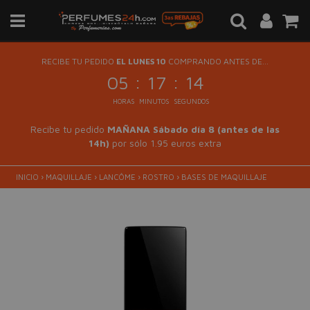
RECIBE TU PEDIDO
EL LUNES 10
COMPRANDO ANTES DE...
:
:
05
17
14
HORAS
MINUTOS
SEGUNDOS
Recibe tu pedido
MAÑANA Sábado día 8 (antes de las
14h)
por sólo 1.95 euros extra
INICIO
›
MAQUILLAJE
›
LANCÔME
›
ROSTRO
›
BASES DE MAQUILLAJE