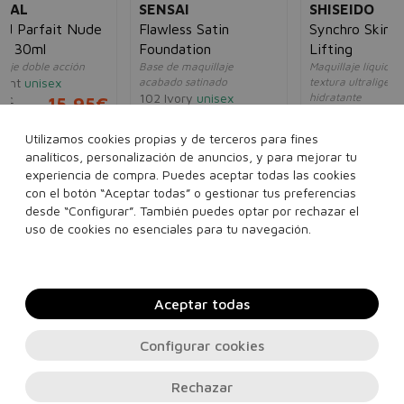
SENSAI
SHISEIDO
e
Flawless Satin
Synchro Skin Radiant
Foundation
Lifting
Base de maquillaje
Maquillaje líquido de
acabado satinado
textura ultraligera e
102 Ivory
unisex
hidratante
5€
460 Topaz
unisex
75,57€
33,11€
69,50€
29,68€
Utilizamos cookies propias y de terceros para fines
analíticos, personalización de anuncios, y para mejorar tu
experiencia de compra. Puedes aceptar todas las cookies
con el botón “Aceptar todas” o gestionar tus preferencias
desde “Configurar”. También puedes optar por rechazar el
Añadir a la cesta
Añadir a la cesta
uso de cookies no esenciales para tu navegación.
Aceptar todas
Configurar cookies
Rechazar
Contacto, soporte e información legal