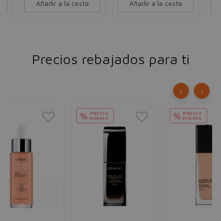
Añadir a la cesta
Añadir a la cesta
Precios rebajados para ti
‹
›
PRECIO
PRECIO
%
%
MÍNIMO
MÍNIMO
SH
Sy
Re
Fon
Fi
pol
Fo
44
52