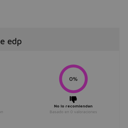
e edp
0%
No lo recomiendan
ón
Basado en
0
valoraciones