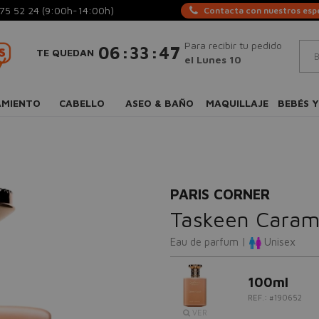
75 52 24
(9:00h-14:00h)
Contacta con nuestros espe
Para recibir tu pedido
:
:
06
33
46
TE QUEDAN
el Lunes 10
AMIENTO
CABELLO
ASEO & BAÑO
MAQUILLAJE
BEBÉS Y
PARIS CORNER
Taskeen Caram
Eau de parfum |
Unisex
100ml
REF.: #190652
VER