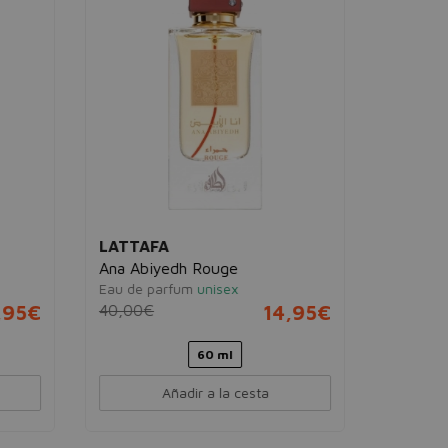
Club de 
Eau de pa
60,00€
LATTAFA
Ana Abiyedh Rouge
Eau de parfum
unisex
,95€
40,00€
14,95€
60 ml
Añadir a la cesta