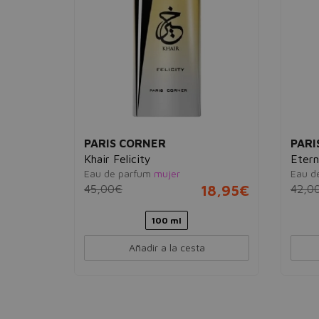
PARIS CORNER
PARI
Khair Felicity
Etern
Eau de parfum
mujer
Eau d
27,95€
45,00€
18,95€
42,0
100 ml
Añadir a la cesta