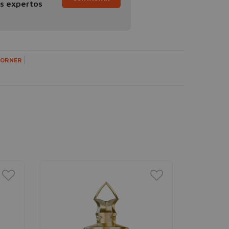
os expertos
CORNER