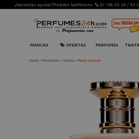
¿Necesitas ayuda?/Pedidos telefónicos:
91 136 50 24
/
93 2
MARCAS
OFERTAS
PERFUMES
TRAT
Inicio
›
Perfumes
›
Unisex
›
Paris Corner