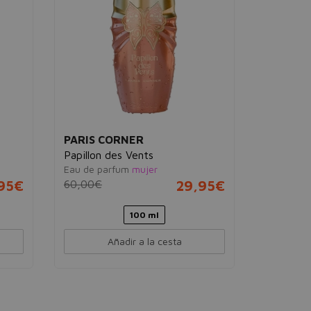
PARIS CORNER
PARIS 
Papillon des Vents
Mysteri
Eau de parfum
mujer
Eau de pa
95€
60,00€
29,95€
50,90€
100 ml
Añadir a la cesta