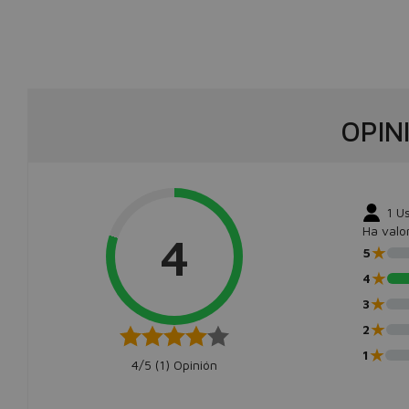
OPIN
1
Us
Ha valo
4
★
5
★
4
★
3
★
2
★
1
4/5 (
1
) Opinión