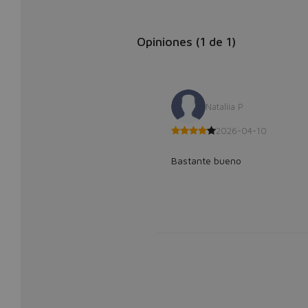
Opiniones (
1
de
1
)
Nataliia P
2026-04-10
Bastante bueno