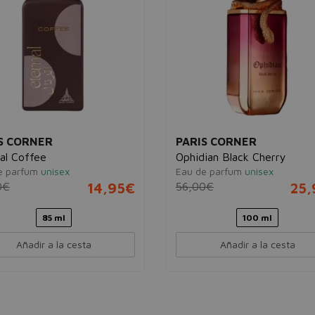
S CORNER
PARIS CORNER
al Coffee
Ophidian Black Cherry
e parfum
unisex
Eau de parfum
unisex
0€
14,95€
56,00€
25,
85 ml
100 ml
Añadir a la cesta
Añadir a la cesta