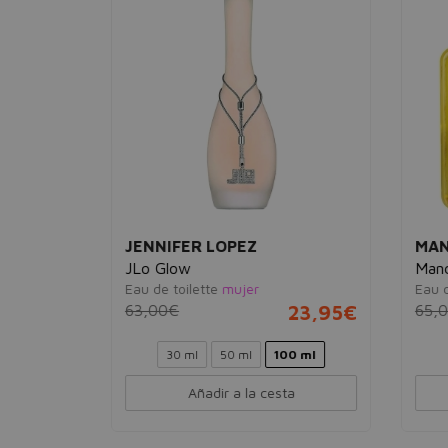
JENNIFER LOPEZ
MAN
JLo Glow
Mand
Eau de toilette
mujer
Eau de
6,95€
63,00€
23,95€
65,0
30 ml
50 ml
100 ml
Añadir a la cesta