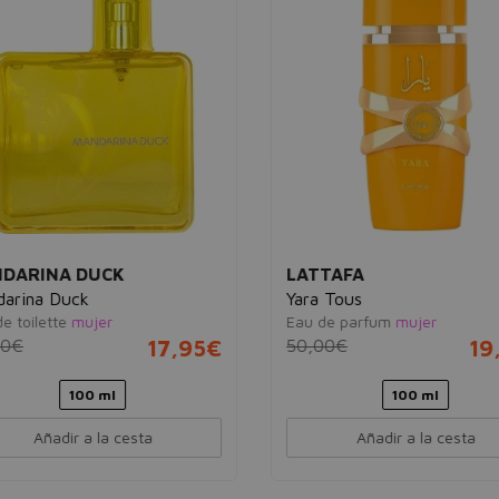
DARINA DUCK
LATTAFA
arina Duck
Yara Tous
 toilette
mujer
Eau de parfum
mujer
0€
17,95€
50,00€
19
100 ml
100 ml
Añadir a la cesta
Añadir a la cesta