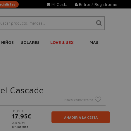
Mi Cesta
Entrar / Registrarme
cialistas
 NIÑOS
SOLARES
LOVE & SEX
MÁS
el Cascade
Marcar como favorito
31,00€
17,95€
AÑADIR A LA CESTA
0,18 €/ml
IVA incluido