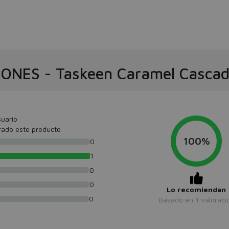
IONES
-
Taskeen Caramel Cascad
uario
rado este producto
100%
0
1
0
0
Lo recomiendan
0
Basado en
1
valoraci