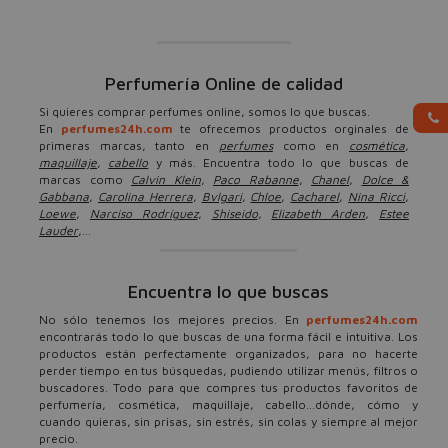
Perfumería Online de calidad
Si quieres comprar perfumes online, somos lo que buscas.
En
perfumes24h.com
te ofrecemos productos orginales de
primeras marcas, tanto en
perfumes
como en
cosmética
,
maquillaje
,
cabello
y más. Encuentra todo lo que buscas de
marcas como
Calvin Klein
,
Paco Rabanne
,
Chanel
,
Dolce &
Gabbana
,
Carolina Herrera
,
Bvlgari
,
Chloe
,
Cacharel
,
Nina Ricci
,
Loewe
,
Narciso Rodríguez
,
Shiseido
,
Elizabeth Arden
,
Estee
Lauder
,...
Encuentra lo que buscas
No sólo tenemos los mejores precios. En
perfumes24h.com
encontrarás todo lo que buscas de una forma fácil e intuitiva. Los
productos están perfectamente organizados, para no hacerte
perder tiempo en tus búsquedas, pudiendo utilizar menús, filtros o
buscadores. Todo para que compres tus productos favoritos de
perfumería, cosmética, maquillaje, cabello...dónde, cómo y
cuando quieras, sin prisas, sin estrés, sin colas y siempre al mejor
precio.