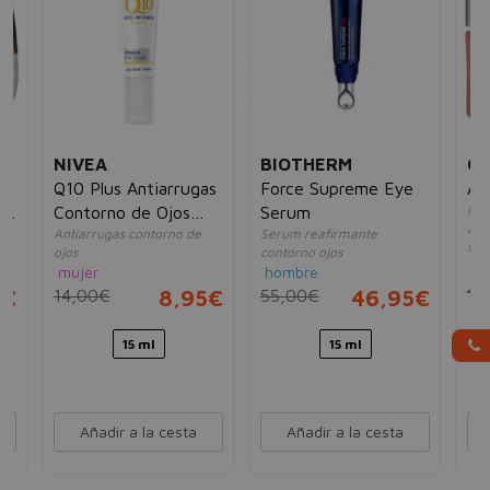
NIVEA
BIOTHERM
CL
ce
Q10 Plus Antiarrugas
Force Supreme Eye
Al
Hid
ye
Contorno de Ojos
Serum
anti
Antiarrugas contorno de
Serum reafirmante
Crema
fina
ojos
contorno ojos
mu
mujer
hombre
42
5€
14,00€
8,95€
55,00€
46,95€
15 ml
15 ml
Añadir a la cesta
Añadir a la cesta