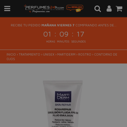
RECIBE TU PEDIDO
MAÑANA VIERNES 7
COMPRANDO ANTES DE...
:
:
01
09
17
HORAS
MINUTOS
SEGUNDOS
INICIO
›
TRATAMIENTO
›
UNISEX
›
MARTIDERM
›
ROSTRO
›
CONTORNO DE
OJOS