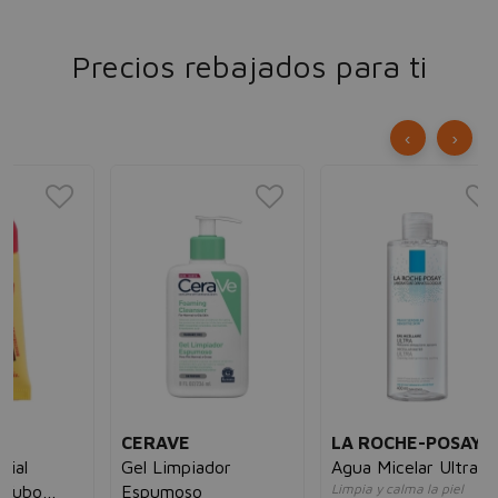
Precios rebajados para ti
‹
›
N
Pr
Cui
un
7,
CERAVE
LA ROCHE-POSAY
Gel Limpiador
Agua Micelar Ultra
Limpia y calma la piel
Espumoso