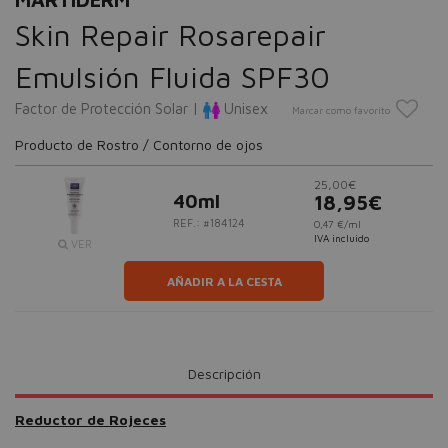
Skin Repair Rosarepair
Emulsión Fluida SPF30
Factor de Protección Solar |
Unisex
Marcar como favorito
Producto de Rostro / Contorno de ojos
25,00€
40ml
18,95€
REF.: #184124
0,47 €/ml
IVA incluido
VER
AÑADIR A LA CESTA
Descripción
Reductor de Rojeces