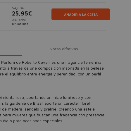
54,00€
25,95€
AÑADIR A LA CESTA
0,87 €/ml
IVA incluido
Notas olfativas
 Parfum de Roberto Cavalli es una fragancia femenina
nto a través de una composición inspirada en la belleza
a el equilibrio entre energía y serenidad, con un perfil
imienta rosa, aportando un inicio luminoso y con
, la gardenia de Brasil aporta un carácter floral
s de madera, sándalo y praliné, creando una estela
ada para mujeres que buscan una fragancia con presencia,
a día o para ocasiones especiales.