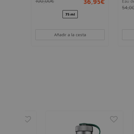
29,95€
100,00€
36,95€
Eau de
54,0
75 ml
Añadir a la cesta