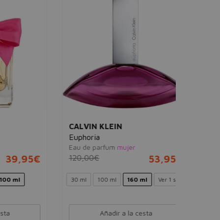
Anaïs Ana
Eau de toi
89,50€
30 ml
5
CALVIN KLEIN
Euphoria
Eau de parfum
mujer
95€
120,00€
53,95€
30 ml
100 ml
160 ml
Ver 1 set
Añadir a la cesta