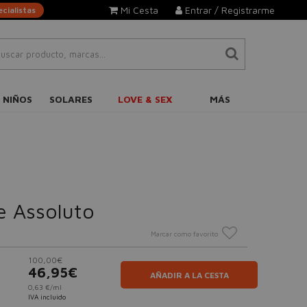
Mi Cesta
Entrar / Registrarme
cialistas
 NIÑOS
SOLARES
LOVE & SEX
MÁS
e Assoluto
Marcar como favorito
100,00€
46,95€
AÑADIR A LA CESTA
0,63 €/ml
IVA incluido