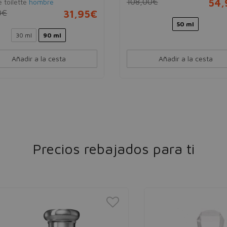
108,00€
54,
 toilette
hombre
0€
31,95€
50 ml
30 ml
90 ml
Añadir a la cesta
Añadir a la cesta
Precios rebajados para ti