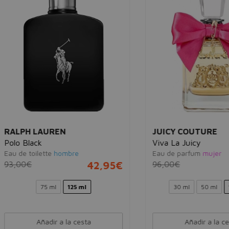
PH LAUREN
JUICY COUTURE
Black
Viva La Juicy
 toilette
hombre
Eau de parfum
mujer
0€
42,95€
96,00€
39,
75 ml
125 ml
30 ml
50 ml
100 ml
Añadir a la cesta
Añadir a la cesta