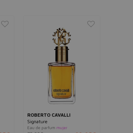
ROBERTO CAVALLI
ROBERT
Signature
Just Cava
Eau de parfum
mujer
Her