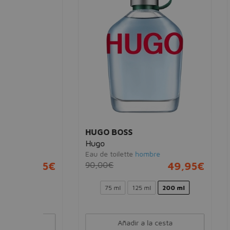
HUGO BOSS
RAL
Hugo
Polo 
Eau de toilette
hombre
Eau de
22,95€
90,00€
49,95€
93,0
75 ml
125 ml
200 ml
Añadir a la cesta