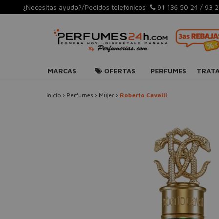
¿Necesitas ayuda?/Pedidos telefónicos:
91 136 50 24
/
93 2
MARCAS
OFERTAS
PERFUMES
TRAT
Inicio
›
Perfumes
›
Mujer
›
Roberto Cavalli