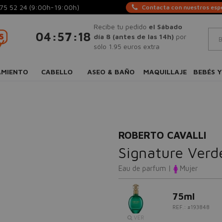
75 52 24
(9:00h-19:00h)
Contacta con nuestros espe
Recibe tu pedido
el Sábado
:
:
04
57
18
día 8 (antes de las 14h)
por
sólo 1.95 euros extra
AMIENTO
CABELLO
ASEO & BAÑO
MAQUILLAJE
BEBÉS Y
ROBERTO CAVALLI
Signature Verd
Eau de parfum |
Mujer
75ml
REF.: #193848
VER