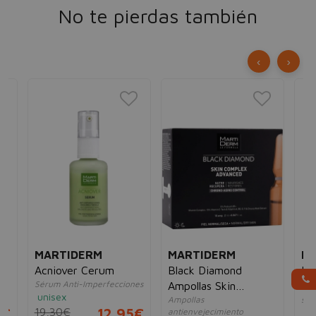
No te pierdas también
‹
›
MARTIDERM
MARTIDERM
MA
Acniover Cerum
Black Diamond
Pl
Sérum Anti-Imperfecciones
Ampollas Skin
Se
unisex
Ampollas
sér
Complex Advanced
2€
19,30€
12,95€
antienvejecimiento
un