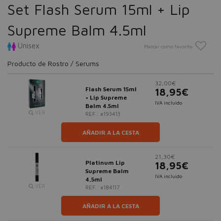
Set Flash Serum 15ml + Lip
Supreme Balm 4.5ml
Unisex
Marcar como favorito
Producto de Rostro / Serums
32,00€
Flash Serum 15ml
18,95€
+ Lip Supreme
IVA incluido
Balm 4.5ml
VER
REF.: #193413
AÑADIR A LA CESTA
21,30€
Platinum Lip
18,95€
Supreme Balm
IVA incluido
4,5ml
VER
REF.: #184117
AÑADIR A LA CESTA