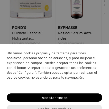
POND'S
BYPHASSE
DR
as
Cuidado Esencial
Retinol Sérum Anti-
Cr
Hidratante
rides
Ár
Para piel normal con
Sérum antiarrugas
Cre
Revitalizadora H
Omega 6
unisex
limp
unisex
un
7,00€
4,95€
Utilizamos cookies propias y de terceros para fines
5€
7,00€
4,95€
10
analíticos, personalización de anuncios, y para mejorar tu
experiencia de compra. Puedes aceptar todas las cookies
50 ml
con el botón “Aceptar todas” o gestionar tus preferencias
50 ml
desde “Configurar”. También puedes optar por rechazar el
Añadir a la cesta
Añadir a la cesta
uso de cookies no esenciales para tu navegación.
Aceptar todas
Configurar cookies