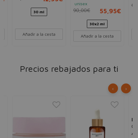
unisex
60
90,00€
55,95€
30 ml
30x2 ml
Añadir a la cesta
Añadir a la cesta
Precios rebajados para ti
‹
›