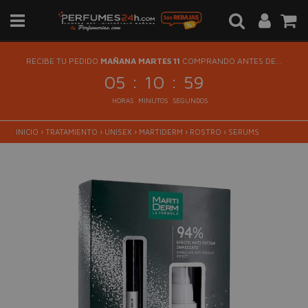
RECIBE TU PEDIDO
MAÑANA MARTES 11
COMPRANDO ANTES DE...
:
:
05
10
59
HORAS
MINUTOS
SEGUNDOS
INICIO
›
TRATAMIENTO
›
UNISEX
›
MARTIDERM
›
ROSTRO
›
SERUMS