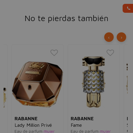
No te pierdas también
‹
›
RABANNE
RABANNE
R
ml
Lady Million Privé
Fame
Se
Eau de parfum
mujer
Eau de parfum
mujer
ml
50