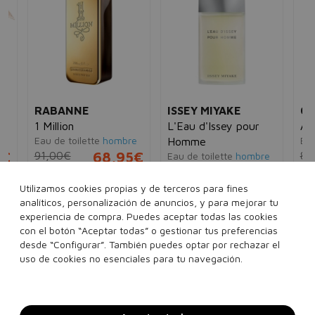
RABANNE
ISSEY MIYAKE
CA
1 Million
L'Eau d'Issey pour
Ana
Eau de toilette
hombre
Eau
Homme
5€
91,00€
68,95€
89
Eau de toilette
hombre
107,00€
31,95€
30 ml
50 ml
100 ml
30
Utilizamos cookies propias y de terceros para fines
analíticos, personalización de anuncios, y para mejorar tu
40 ml
75 ml
125 ml
200 ml
Ver 4 sets
experiencia de compra. Puedes aceptar todas las cookies
200 ml
Ver 4 sets
con el botón “Aceptar todas” o gestionar tus preferencias
desde “Configurar”. También puedes optar por rechazar el
Añadir a la cesta
Añadir a la cesta
uso de cookies no esenciales para tu navegación.