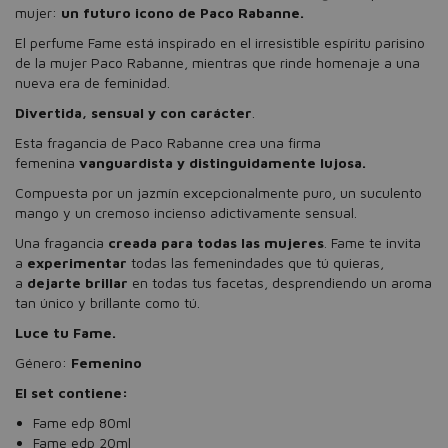
mujer:
un futuro icono de Paco Rabanne.
El perfume Fame está inspirado en el irresistible espíritu parisino
de la mujer Paco Rabanne, mientras que rinde homenaje a una
nueva era de feminidad.
Divertida, sensual y con carácter
.
Esta fragancia de Paco Rabanne crea una firma
femenina
vanguardista
y distinguidamente lujosa.
Compuesta por un jazmín excepcionalmente puro, un suculento
mango y un cremoso incienso adictivamente sensual.
Una fragancia
creada para todas las mujeres
. Fame te invita
a
experimentar
todas las femenindades que tú quieras,
a
dejarte brillar
en todas tus facetas, desprendiendo un aroma
tan único y brillante como tú.
Luce tu Fame.
Género:
Femenino
El set contiene:
Fame edp 80ml
Fame edp 20ml