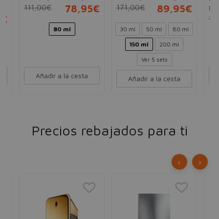
111,00€
78,95€
171,00€
89,95€
Ea
75
5€
12
80 ml
30 ml
50 ml
80 ml
150 ml
200 ml
Ver 5 sets
Añadir a la cesta
Añadir a la cesta
Precios rebajados para ti
‹
›