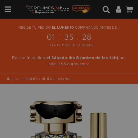
RECIBE TU PEDIDO
EL LUNES 10
COMPRANDO ANTES DE...
:
:
01
35
28
HORAS
MINUTOS
SEGUNDOS
Recibe tu pedido
el Sábado día 8 (antes de las 14h)
por
sólo 1.95 euros extra
INICIO
›
PERFUMES
›
MUJER
›
RABANNE