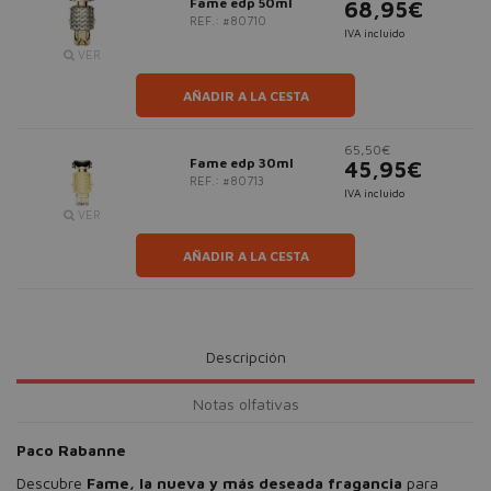
Fame edp 50ml
68,95€
REF.: #80710
IVA incluido
VER
AÑADIR A LA CESTA
65,50€
Fame edp 30ml
45,95€
REF.: #80713
IVA incluido
VER
AÑADIR A LA CESTA
Descripción
Notas olfativas
Paco Rabanne
Descubre
Fame, la nueva y más deseada fragancia
para