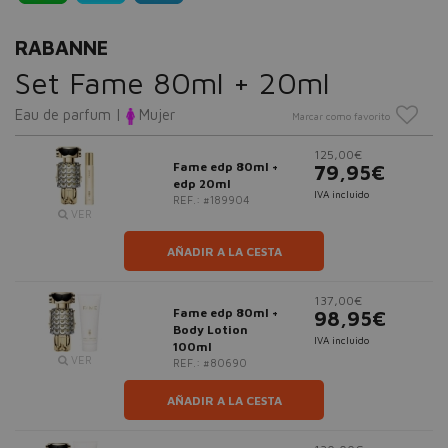
RABANNE
Set Fame 80ml + 20ml
Eau de parfum |
Mujer
Marcar como favorito
125,00€
Fame edp 80ml +
79,95€
edp 20ml
IVA incluido
REF.: #189904
VER
AÑADIR A LA CESTA
137,00€
Fame edp 80ml +
98,95€
Body Lotion
IVA incluido
100ml
VER
REF.: #80690
AÑADIR A LA CESTA