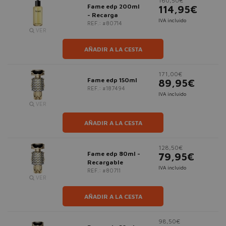
160,50€
Fame edp 200ml
114,95€
- Recarga
IVA incluido
REF.: #80714
VER
AÑADIR A LA CESTA
171,00€
Fame edp 150ml
89,95€
REF.: #187494
IVA incluido
VER
AÑADIR A LA CESTA
128,50€
Fame edp 80ml -
79,95€
Recargable
IVA incluido
REF.: #80711
VER
AÑADIR A LA CESTA
98,50€