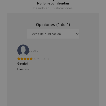
No lo recomiendan
Basado en
0
valoraciones
Opiniones (
1
de
1
)
Jose J
2024-10-13
Genial
Frescos