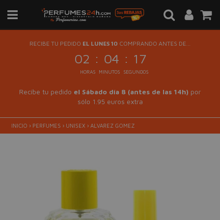
RECIBE TU PEDIDO
EL LUNES 10
COMPRANDO ANTES DE...
:
:
02
04
17
HORAS
MINUTOS
SEGUNDOS
Recibe tu pedido
el Sábado día 8 (antes de las 14h)
por
sólo 1.95 euros extra
INICIO
›
PERFUMES
›
UNISEX
›
ALVAREZ GOMEZ