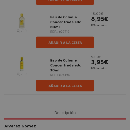
15,00€
Eau de Colonia
8,95€
Concentrada edc
IVA incluido
80ml
VER
REF.: #27719
AÑADIR A LA CESTA
5,00€
Eau de Colonia
3,95€
Concentrada edc
IVA incluido
30ml
VER
REF.: #74190
AÑADIR A LA CESTA
Descripción
Alvarez Gomez