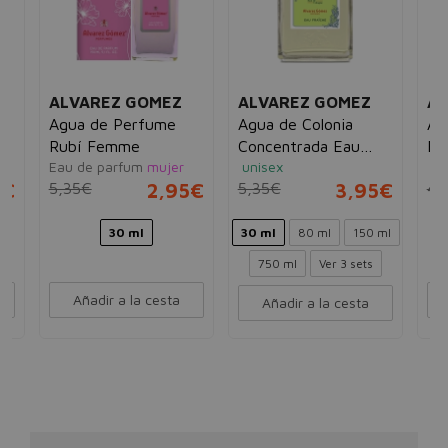
ALVAREZ GOMEZ
ALVAREZ GOMEZ
AL
n
Agua de Perfume
Agua de Colonia
Al
Rubí Femme
Concentrada Eau
Ba
Eau de parfum
mujer
unisex
ho
Fraîche
Pa
5€
5,35€
2,95€
5,35€
3,95€
4,
30 ml
30 ml
80 ml
150 ml
750 ml
Ver 3 sets
Añadir a la cesta
Añadir a la cesta