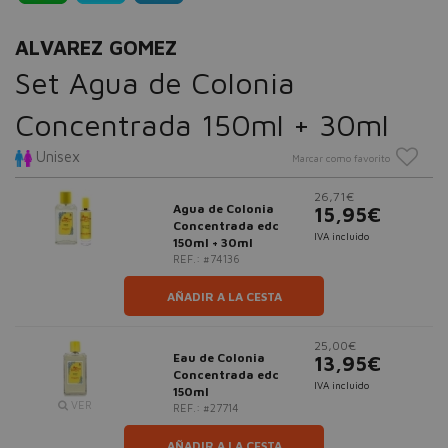
ALVAREZ GOMEZ
Set Agua de Colonia
Concentrada 150ml + 30ml
Unisex
Marcar como favorito
26,71€
Agua de Colonia
15,95€
Concentrada edc
IVA incluido
150ml + 30ml
REF.: #74136
AÑADIR A LA CESTA
25,00€
Eau de Colonia
13,95€
Concentrada edc
IVA incluido
150ml
VER
REF.: #27714
AÑADIR A LA CESTA