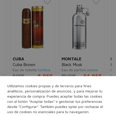
CUBA
MONTALE
NA
Cuba Brown
Black Musk
Na
Eau de toilette
hombre
Eau de parfum
unisex
Eau
5€
8,00€
6,95€
80,00€
54,95€
33
Utilizamos cookies propias y de terceros para fines
35 ml
100 ml
100 ml
analíticos, personalización de anuncios, y para mejorar tu
experiencia de compra. Puedes aceptar todas las cookies
con el botón “Aceptar todas” o gestionar tus preferencias
desde “Configurar”. También puedes optar por rechazar el
Añadir a la cesta
Añadir a la cesta
uso de cookies no esenciales para tu navegación.