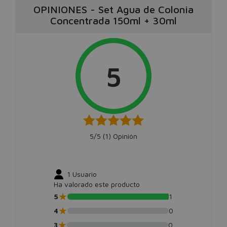
OPINIONES
-
Set Agua de Colonia
Concentrada 150ml + 30ml
5
5/5 (
1
) Opinión
1
Usuario
Ha valorado este producto
★
5
1
★
4
0
★
3
0