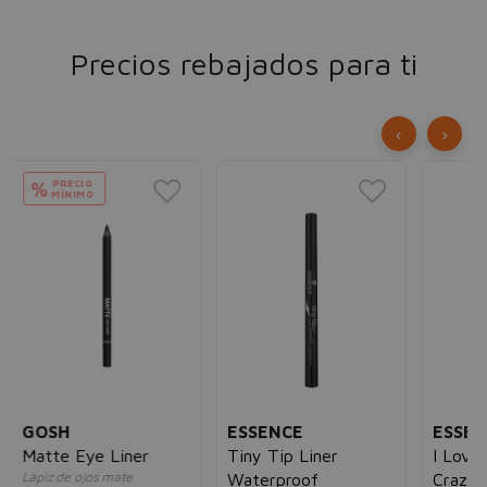
Precios rebajados para ti
‹
›
M
Fa
Wa
Más
13
vol
Bla
23
ESSENCE
ESSENCE
Tiny Tip Liner
I Love Extreme
Waterproof
Crazy Volume