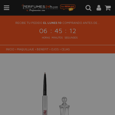
RECIBE TU PEDIDO
EL LUNES 10
COMPRANDO ANTES DE...
:
:
06
45
11
HORAS
MINUTOS
SEGUNDOS
INICIO
›
MAQUILLAJE
›
BENEFIT
›
OJOS
›
CEJAS