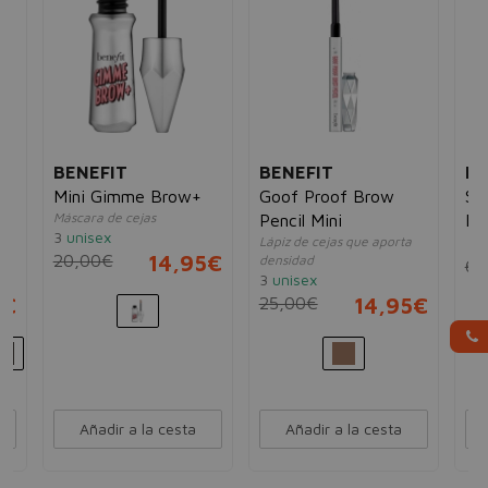
BENEFIT
BENEFIT
BE
Mini Gimme Brow+
Goof Proof Brow
Se
Máscara de cejas
Pencil Mini
Br
3
unisex
Lápiz de cejas que aporta
un
De
20,00€
14,95€
densidad
68
3
unisex
5€
25,00€
14,95€
Añadir a la cesta
Añadir a la cesta