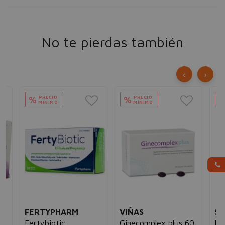
No te pierdas también
‹
›
PRECIO
PRECIO
%
%
MÍNIMO
MÍNIMO
FERTYPHARM
VIÑAS
SE
Fertybiotic
Ginecomplex plus 60
Me