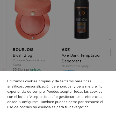
BOURJOIS
AXE
MA
er
Blush 2,5g
Axe Dark Temptation
Ma
Colorete textura fina y
Deodorant
5m
ligera
Desodorante spray
Esm
Bodyspray
85 Sienne
unisex
5€
hombre
34
14,00€
9,95€
4,00€
2,95€
7,
Utilizamos cookies propias y de terceros para fines
analíticos, personalización de anuncios, y para mejorar tu
35 ml
150 ml
experiencia de compra. Puedes aceptar todas las cookies
con el botón “Aceptar todas” o gestionar tus preferencias
Ver 2 sets
Ver más...
desde “Configurar”. También puedes optar por rechazar el
uso de cookies no esenciales para tu navegación.
Añadir a la cesta
Añadir a la cesta