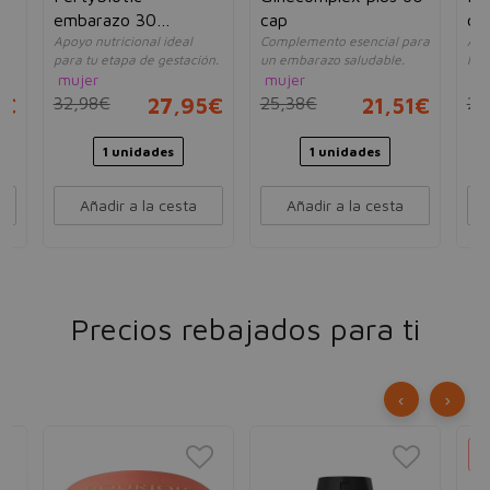
embarazo 30
cap
co
Apoyo nutricional ideal
Complemento esencial para
Aliv
capsulas
para tu etapa de gestación.
un embarazo saludable.
la 
mujer
mujer
mu
5€
32,98€
27,95€
25,38€
21,51€
28
1 unidades
1 unidades
Añadir a la cesta
Añadir a la cesta
Precios rebajados para ti
‹
›