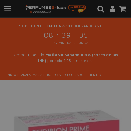
RECIBE TU PEDIDO
EL LUNES 10
COMPRANDO ANTES DE...
:
:
08
39
35
HORAS
MINUTOS
SEGUNDOS
Recibe tu pedido
MAÑANA Sábado día 8 (antes de las
14h)
por sólo 1.95 euros extra
INICIO
›
PARAFARMACIA
›
MUJER
›
SEID
›
CUIDADO FEMENINO