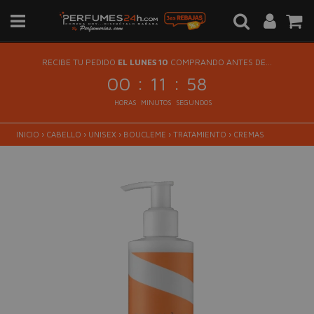
RECIBE TU PEDIDO
EL LUNES 10
COMPRANDO ANTES DE...
:
:
00
11
58
HORAS
MINUTOS
SEGUNDOS
INICIO
›
CABELLO
›
UNISEX
›
BOUCLEME
›
TRATAMIENTO
›
CREMAS