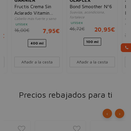
GARNIER
OLAPLEX
S
 &
Fructis Crema Sin
Bond Smoother Nº6
BC
Suaviza, acondiciona,
Aclarado Vitamin
Mo
fortalece
Cabello más fuerte y sano
Cre
o
Force 10 en 1
Bo
unisex
unisex
ond
46,72€
20,95€
un
16,00€
7,95€
5€
30
100 ml
400 ml
Añadir a la cesta
Añadir a la cesta
Precios rebajados para ti
‹
›