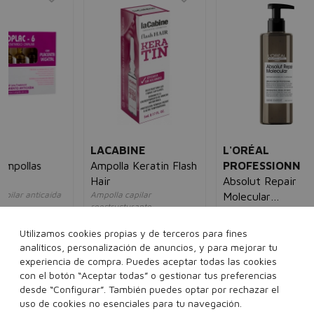
JO
Fr
Re
Agu
Ca
un
18
LACABINE
L'ORÉAL
Ampolla Keratin Flash
PROFESSIONNEL
Hair
Absolut Repair
da
Ampolla capilar
Molecular
reestructurante
Sérum reparador
Professional Rinse-
unisex
5€
unisex
Off Serum
Utilizamos cookies propias y de terceros para fines
2,00€
0,95€
30,00€
21,95€
analíticos, personalización de anuncios, y para mejorar tu
experiencia de compra. Puedes aceptar todas las cookies
5 ml
250 ml
con el botón “Aceptar todas” o gestionar tus preferencias
desde “Configurar”. También puedes optar por rechazar el
Añadir a la cesta
Añadir a la cesta
uso de cookies no esenciales para tu navegación.