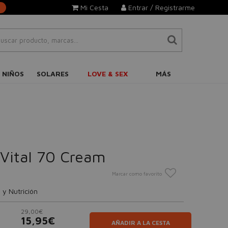
Mi Cesta
Entrar / Registrarme
 NIÑOS
SOLARES
LOVE & SEX
MÁS
Vital 70 Cream
Marcar como favorito
 y Nutrición
29,00€
15,95€
AÑADIR A LA CESTA