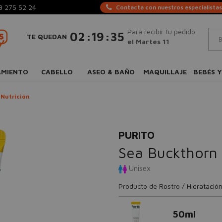
3 275 52 24
Contacta con nuestros especialistas
Para recibir tu pedido
:
:
02
19
35
TE QUEDAN
el Martes 11
AMIENTO
CABELLO
ASEO & BAÑO
MAQUILLAJE
BEBÉS Y
 Nutrición
PURITO
Sea Buckthorn 
Unisex
Producto de Rostro / Hidratación
50ml