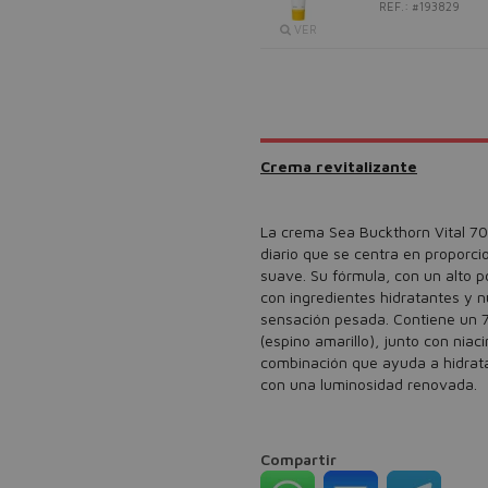
REF.: #193829
VER
Crema revitalizante
La crema Sea Buckthorn Vital 70
diario que se centra en proporci
suave. Su fórmula, con un alto p
con ingredientes hidratantes y nu
sensación pesada. Contiene un 
(espino amarillo), junto con nia
combinación que ayuda a hidratar
con una luminosidad renovada.
Compartir