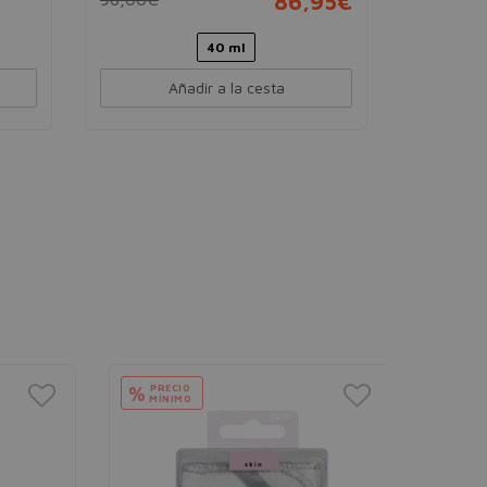
86,95€
40 ml
Añadir a la cesta
PRECIO
%
MÍNIMO
NEUTR
Hydro Bo