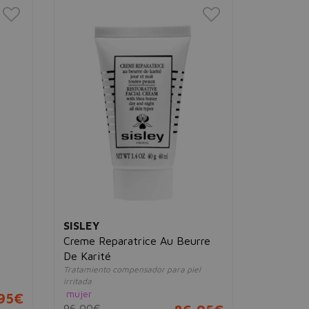
SISLEY
SISLEY
Creme Reparatrice Au Beurre
Émulsion
Revitaliza e
De Karité
mujer
Tratamiento compensador para piel
226,00€
irritada
mujer
,95€
96,00€