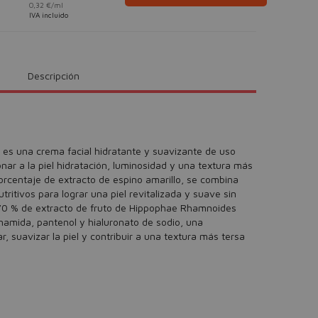
0,32 €/ml
IVA incluido
Descripción
 es una crema facial hidratante y suavizante de uso
onar a la piel hidratación, luminosidad y una textura más
orcentaje de extracto de espino amarillo, se combina
tritivos para lograr una piel revitalizada y suave sin
70 % de extracto de fruto de Hippophae Rhamnoides
cinamida, pantenol y hialuronato de sodio, una
, suavizar la piel y contribuir a una textura más tersa