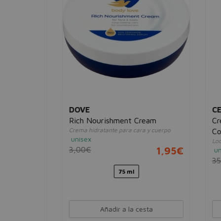
DOVE
CER
Rich Nourishment Cream
Crema
Crema hidratante para cara y cuerpo
Conto
unisex
Loción 
3,95€
3,00€
1,95€
unise
35,0
75 ml
Añadir a la cesta