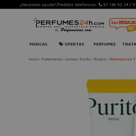
¿Necesitas ayuda?/Pedidos telefónicos:
91 136 50 24
/
9
MARCAS
OFERTAS
PERFUMES
TRAT
Inicio
›
Tratamiento
›
Unisex
›
Purito
›
Rostro
›
Hidratación Y