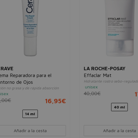
AVE
LA ROCHE-POSAY
 Reparadora para el
Effaclar Mat
Hidratante rostro sebo-reguladora
rno de Ojos
unisex
no grasa y de rápida absorción
40,00€
17
x
0€
16,95€
40 ml
14 ml
Añadir a la cesta
Añadir a la cesta