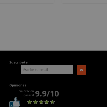
Suscríbete
Opiniones
9.9/10
Valoración
general