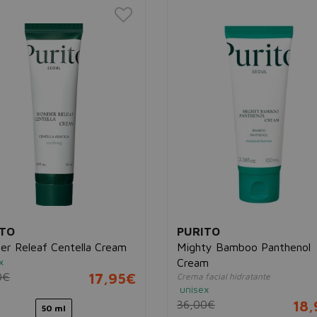
ITO
PURITO
r Releaf Centella Cream
Mighty Bamboo Panthenol
x
Cream
0€
17,95€
Crema facial hidratante
unisex
36,00€
18
50 ml