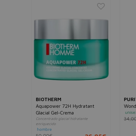
BIOTHERM
PUR
Aquapower 72H Hydratant
Wonde
unise
Glacial Gel-Crema
34,0
Concentrado glacial hidratante
enriquecido
14,95€
hombre
50,00€