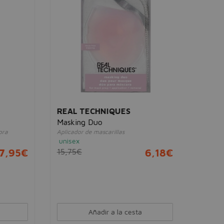
Gel hidratan
normal/mix
unisex
45,00€
REAL TECHNIQUES
Masking Duo
Aplicador de mascarillas
unisex
,95€
15,75€
6,18€
Añadir a la cesta