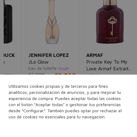
XE
Na
Ea
25
K
JENNIFER LOPEZ
ARMAF
JLo Glow
Private Key To My
Eau de toilette
mujer
Love Armaf Extrait
63,00€
23,95€
e
unisex
de Parfum
5€
103,82€
49,95€
Utilizamos cookies propias y de terceros para fines
30 ml
50 ml
100 ml
analíticos, personalización de anuncios, y para mejorar tu
100 ml
experiencia de compra. Puedes aceptar todas las cookies
con el botón “Aceptar todas” o gestionar tus preferencias
desde “Configurar”. También puedes optar por rechazar el
Añadir a la cesta
Añadir a la cesta
uso de cookies no esenciales para tu navegación.