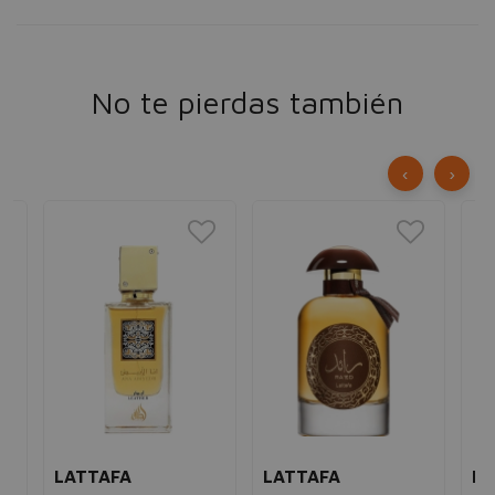
No te pierdas también
‹
›
LATTAFA
LATTAFA
LA