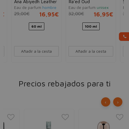
Ana Abiyedh Leather
Ra'ed Oud
Ser
Eau de parfum
hombre
Eau de parfum
unisex
Ea
5€
29,00€
16,95€
32,00€
16,95€
35
60 ml
100 ml
Añadir a la cesta
Añadir a la cesta
Precios rebajados para ti
‹
›