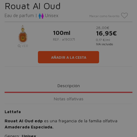
Rouat Al Oud
Eau de parfum |
Unisex
Marcar como favorito
28,00€
100ml
16,95€
REF.: #190371
0,17 €/ml
IVA incluido
VER
AÑADIR A LA CESTA
Descripción
Notas olfativas
Lattafa
Rouat Al Oud edp
es una fragancia de la familia olfativa
Amaderada Especiada.
Género:
Unisex