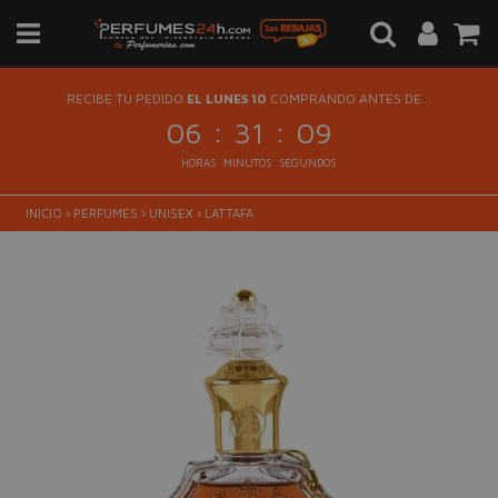
RECIBE TU PEDIDO
EL LUNES 10
COMPRANDO ANTES DE...
:
:
06
31
09
HORAS
MINUTOS
SEGUNDOS
INICIO
›
PERFUMES
›
UNISEX
›
LATTAFA