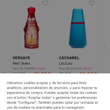
N
VERSACE
CACHAREL
JE
Red Jeans
LouLou
GA
Eau de toilette
mujer
Eau de parfum
mujer
Le
5€
42,00€
13,95€
78,10€
24,90€
Eau
92
Utilizamos cookies propias y de terceros para fines
ml
75 ml
30 ml
50 ml
analíticos, personalización de anuncios, y para mejorar tu
40
experiencia de compra. Puedes aceptar todas las cookies
con el botón “Aceptar todas” o gestionar tus preferencias
desde “Configurar”. También puedes optar por rechazar el
Añadir a la cesta
Añadir a la cesta
uso de cookies no esenciales para tu navegación.