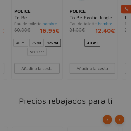
POLICE
POLICE
PO
To Be
To Be Exotic Jungle
Po
e
Eau de toilette
hombre
Eau de toilette
hombre
Eau
5€
60,00€
16,95€
31,00€
12,40€
23
40 ml
75 ml
125 ml
40 ml
Ver 1 set
Añadir a la cesta
Añadir a la cesta
Precios rebajados para ti
‹
›