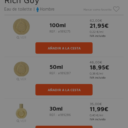
Eau de toilette |
Hombre
Marcar como favorito
62,00€
100ml
21,95€
REF.: #189275
0,22 €/ml
IVA incluido
VER
AÑADIR A LA CESTA
46,00€
50ml
18,95€
REF.: #189287
0,38 €/ml
IVA incluido
VER
AÑADIR A LA CESTA
35,00€
30ml
11,99€
REF.: #189286
0,40 €/ml
IVA incluido
VER