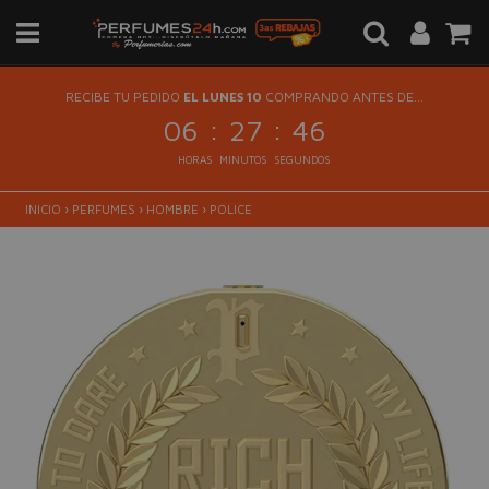
RECIBE TU PEDIDO
EL LUNES 10
COMPRANDO ANTES DE...
:
:
06
27
46
HORAS
MINUTOS
SEGUNDOS
INICIO
›
PERFUMES
›
HOMBRE
›
POLICE