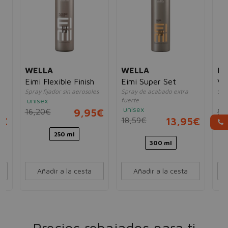
WELLA
WELLA
R
en
Eimi Flexible Finish
Eimi Super Set
Vo
Spray fijador sin aerosoles
Spray de acabado extra
Spr
unisex
fuerte
un
unisex
16,20€
9,95€
52
5€
18,59€
13,95€
250 ml
300 ml
Añadir a la cesta
Añadir a la cesta
Precios rebajados para ti