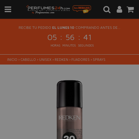
RECIBE TU PEDIDO
EL LUNES 10
COMPRANDO ANTES DE...
:
:
05
56
40
HORAS
MINUTOS
SEGUNDOS
INICIO
›
CABELLO
›
UNISEX
›
REDKEN
›
FIJADORES
›
SPRAYS