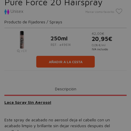
Pure Force 20 Hairspray
Unisex
Marcar como favorito
Producto de Fijadores / Sprays
42,00€
250ml
20,95€
REF.: #49614
0,08 €/ml
IVA incluido
VER
AÑADIR A LA CESTA
Descripción
Laca Spray Sin Aerosol
Este spray de acabado no aerosol deja el cabello con un
acabado limpio y brillante sin dejar residuos después del