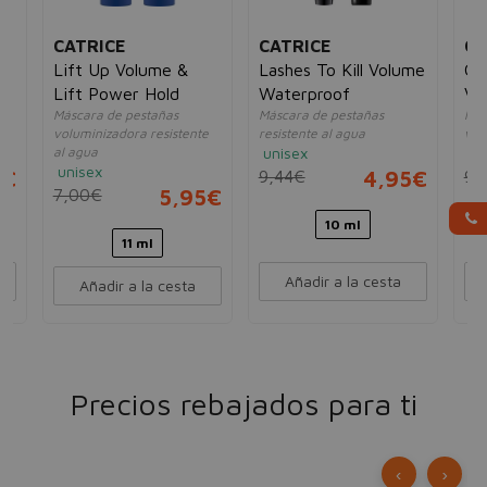
CATRICE
CATRICE
CA
Lift Up Volume &
Lashes To Kill Volume
Gl
a
Lift Power Hold
Waterproof
Vo
Máscara de pestañas
Máscara de pestañas
Más
voluminizadora resistente
resistente al agua
vol
al agua
unisex
un
unisex
5€
9,44€
4,95€
9,
7,00€
5,95€
10 ml
11 ml
Añadir a la cesta
Añadir a la cesta
Precios rebajados para ti
‹
›