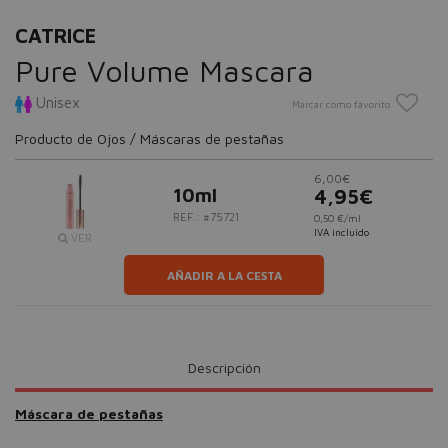
CATRICE
Pure Volume Mascara
Unisex
Marcar como favorito
Producto de Ojos / Máscaras de pestañas
6,00€
10ml
4,95€
REF.: #75721
0,50 €/ml
IVA incluido
VER
AÑADIR A LA CESTA
Descripción
Máscara de pestañas