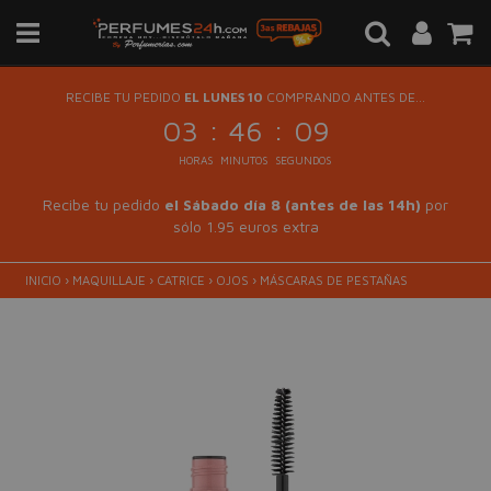
RECIBE TU PEDIDO
EL LUNES 10
COMPRANDO ANTES DE...
:
:
03
46
09
HORAS
MINUTOS
SEGUNDOS
Recibe tu pedido
el Sábado día 8 (antes de las 14h)
por
sólo 1.95 euros extra
INICIO
›
MAQUILLAJE
›
CATRICE
›
OJOS
›
MÁSCARAS DE PESTAÑAS