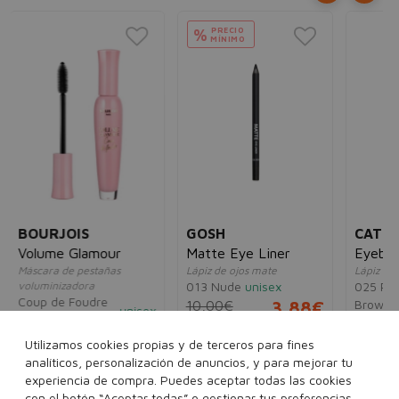
PRECIO
%
MÍNIMO
ES
Lo
Pen
Lápi
Wa
agu
02
Cho
6,
GOSH
CATRICE
Matte Eye Liner
Eyebrow Stylist
Lápiz de ojos mate
Lápiz de cejas
013 Nude
unisex
025 Perfect
unisex
Brown
10,00€
3,88€
sex
5,00€
2,95€
5€
Utilizamos cookies propias y de terceros para fines
analíticos, personalización de anuncios, y para mejorar tu
experiencia de compra. Puedes aceptar todas las cookies
Ver más...
con el botón “Aceptar todas” o gestionar tus preferencias