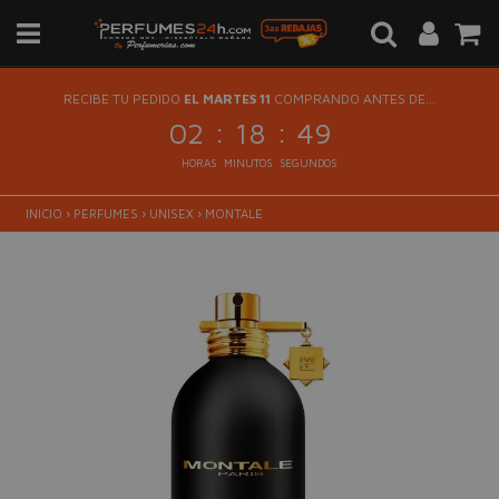
RECIBE TU PEDIDO
EL MARTES 11
COMPRANDO ANTES DE...
:
:
02
18
49
HORAS
MINUTOS
SEGUNDOS
INICIO
›
PERFUMES
›
UNISEX
›
MONTALE