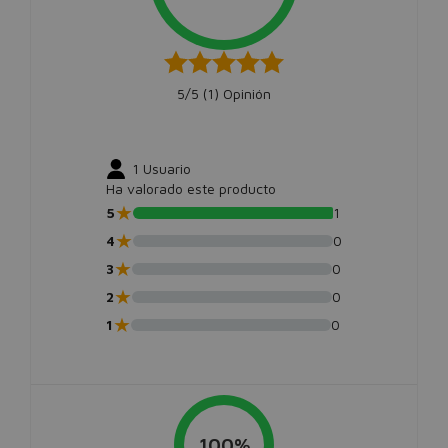
5/5 (
1
) Opinión
1
Usuario
Ha valorado este producto
★
5
1
★
4
0
★
3
0
★
2
0
★
1
0