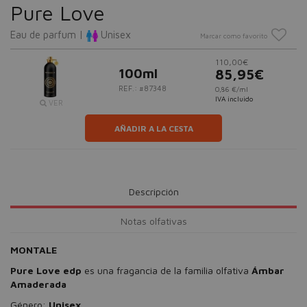
Pure Love
Eau de parfum |
Unisex
Marcar como favorito
110,00€
100ml
85,95€
REF.: #87348
0,86 €/ml
IVA incluido
VER
AÑADIR A LA CESTA
Descripción
Notas olfativas
MONTALE
Pure Love edp
es una fragancia de la familia olfativa
Ámbar
Amaderada
Género:
Unisex