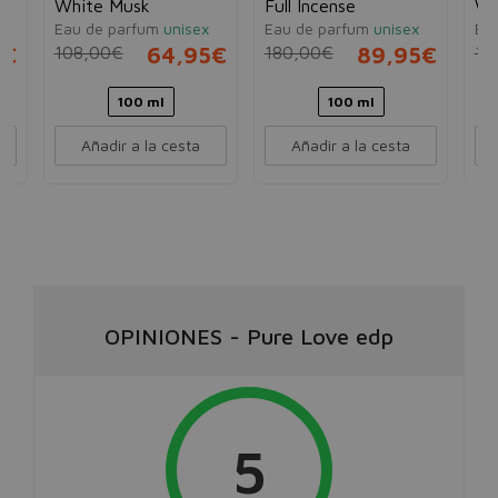
White Musk
Full Incense
Wo
Eau de parfum
unisex
Eau de parfum
unisex
Ea
5€
108,00€
64,95€
180,00€
89,95€
15
100 ml
100 ml
Añadir a la cesta
Añadir a la cesta
OPINIONES
-
Pure Love edp
5