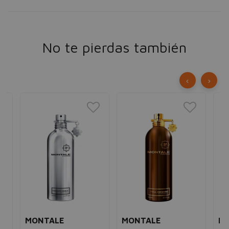
No te pierdas también
‹
›
MONTALE
MONTALE
M