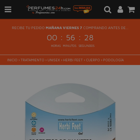
RECIBE TU PEDIDO
MAÑANA VIERNES 7
COMPRANDO ANTES DE...
:
:
00
56
28
HORAS
MINUTOS
SEGUNDOS
INICIO
›
TRATAMIENTO
›
UNISEX
›
HERBI FEET
›
CUERPO
›
PODOLOGÍA