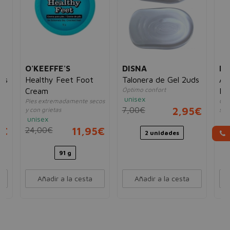
O'KEEFFE'S
DISNA
BE
as
Healthy Feet Foot
Talonera de Gel 2uds
Al
Óptimo confort
Cream
Pi
unisex
Pies extremadamente secos
Cor
In
7,00€
2,95€
y con grietas
seg
unisex
un
5€
24,00€
11,95€
10
2 unidades
91 g
Añadir a la cesta
Añadir a la cesta