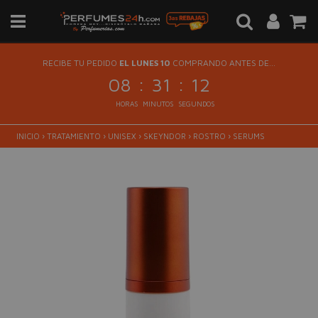
RECIBE TU PEDIDO
EL LUNES 10
COMPRANDO ANTES DE...
:
:
08
31
12
HORAS
MINUTOS
SEGUNDOS
INICIO
›
TRATAMIENTO
›
UNISEX
›
SKEYNDOR
›
ROSTRO
›
SERUMS