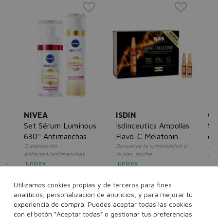
NIVEA
ISDIN
CE
Set Sérum Luminous
Isdinceutics Ampollas
Sé
630º Antimanchas
Flavo-C Melatonin
co
Tratamiento
Devuelve la luminosidad a
Sér
30ml + Crema de Día
antiedad/antimanchas
la piel, noche
int
SPF50 40ml
unisex
unisex
un
5€
55,00€
29,95€
35,00€
14,95€
35
Utilizamos cookies propias y de terceros para fines
analíticos, personalización de anuncios, y para mejorar tu
set
10x2 ml
experiencia de compra. Puedes aceptar todas las cookies
con el botón “Aceptar todas” o gestionar tus preferencias