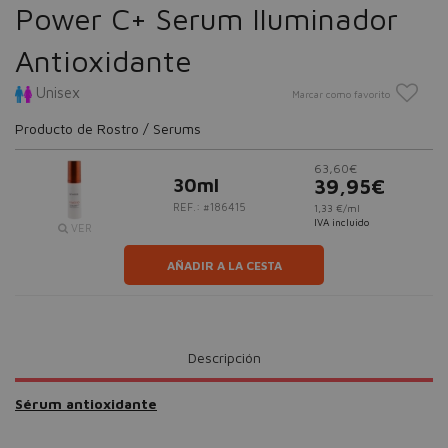
Power C+ Serum Iluminador
Antioxidante
Unisex
Marcar como favorito
Producto de Rostro / Serums
63,60€
30ml
39,95€
REF.: #186415
1,33 €/ml
IVA incluido
VER
AÑADIR A LA CESTA
Descripción
Sérum antioxidante