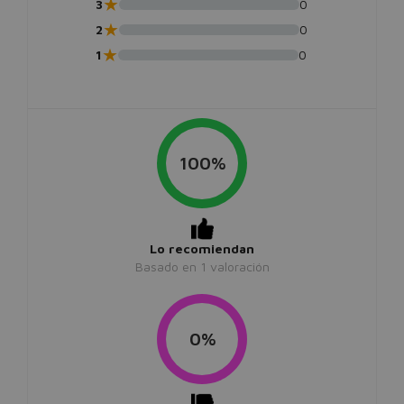
★
3
0
★
2
0
★
1
0
100%
Lo recomiendan
Basado en
1
valoración
0%