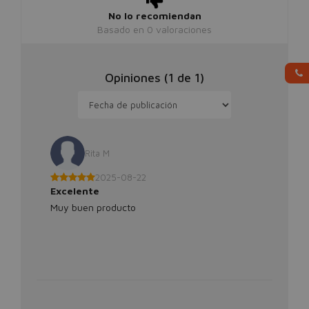
No lo recomiendan
Basado en
0
valoraciones
Opiniones (
1
de
1
)
Rita M
2025-08-22
Excelente
Muy buen producto