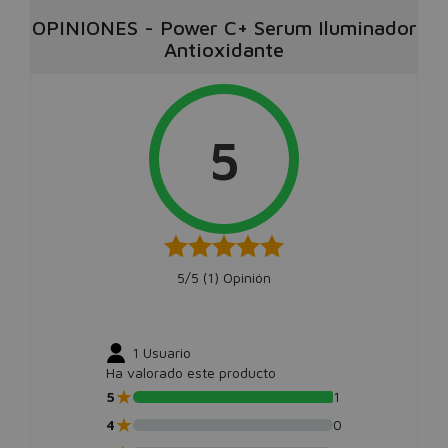
OPINIONES
-
Power C+ Serum Iluminador
Antioxidante
5
5/5 (
1
) Opinión
1
Usuario
Ha valorado este producto
★
5
1
★
4
0