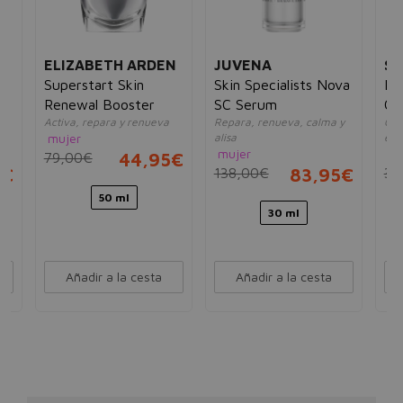
ELIZABETH ARDEN
JUVENA
S
Superstart Skin
Skin Specialists Nova
Po
nt
Renewal Booster
SC Serum
Co
Activa, repara y renueva
Repara, renueva, calma y
Con
da
mujer
alisa
ene
mujer
un
79,00€
44,95€
5€
138,00€
83,95€
35
50 ml
30 ml
Añadir a la cesta
Añadir a la cesta