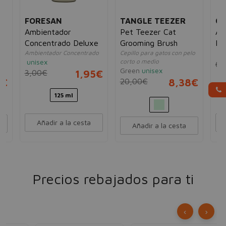
FORESAN
TANGLE TEEZER
QU
Ambientador
Pet Teezer Cat
Ac
Concentrado Deluxe
Grooming Brush
Re
Ambientador Concentrado
Cepillo para gatos con pelo
un
Vi
o
unisex
corto o medio
6,
Green
unisex
3,00€
1,95€
5€
20,00€
8,38€
125 ml
Añadir a la cesta
Añadir a la cesta
Precios rebajados para ti
‹
›