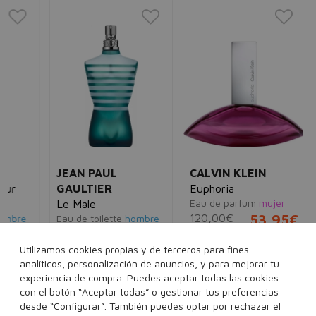
HU
Hu
Eau
90
JEAN PAUL
CALVIN KLEIN
GAULTIER
Euphoria
Eau de parfum
mujer
Le Male
120,00€
53,95€
e
Eau de toilette
hombre
5€
92,00€
75,95€
Utilizamos cookies propias y de terceros para fines
30 ml
100 ml
analíticos, personalización de anuncios, y para mejorar tu
ml
40 ml
75 ml
125 ml
160 ml
Ver 1 set
experiencia de compra. Puedes aceptar todas las cookies
200 ml
Ver 3 sets
con el botón “Aceptar todas” o gestionar tus preferencias
desde “Configurar”. También puedes optar por rechazar el
Añadir a la cesta
Añadir a la cesta