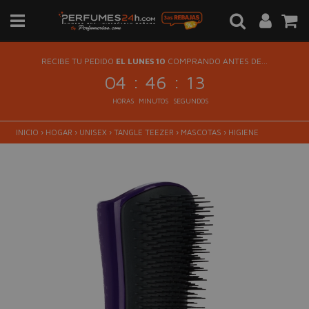
RECIBE TU PEDIDO
EL LUNES 10
COMPRANDO ANTES DE...
:
:
04
46
13
HORAS
MINUTOS
SEGUNDOS
INICIO
›
HOGAR
›
UNISEX
›
TANGLE TEEZER
›
MASCOTAS
›
HIGIENE